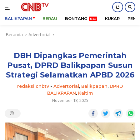
BALIKPAPAN
BERAU
BONTANG
KUKAR
PENA
Langsung
Beranda
Advertorial
ke
konten
DBH Dipangkas Pemerintah
Pusat, DPRD Balikpapan Susun
Strategi Selamatkan APBD 2026
redaksi cnbtv
-
Advertorial
,
Balikpapan
,
DPRD
BALIKPAPAN
,
Kaltim
November 18, 2025