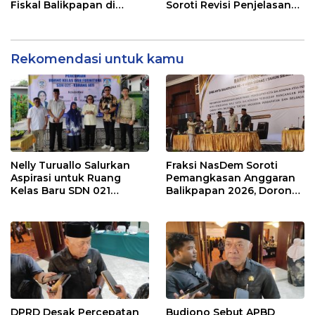
Fiskal Balikpapan di
Soroti Revisi Penjelasan
Tengah Koreksi TKD 2026
Raperda APBD 2026
Rekomendasi untuk kamu
Nelly Turuallo Salurkan
Fraksi NasDem Soroti
Aspirasi untuk Ruang
Pemangkasan Anggaran
Kelas Baru SDN 021
Balikpapan 2026, Dorong
Karang Jati
Prioritas pada Layanan
Publik
DPRD Desak Percepatan
Budiono Sebut APBD