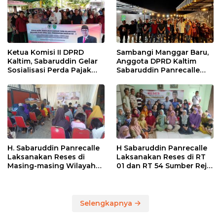
Ketua Komisi II DPRD
Sambangi Manggar Baru,
Kaltim, Sabaruddin Gelar
Anggota DPRD Kaltim
Sosialisasi Perda Pajak
Sabaruddin Panrecalle
dan Retribusi Daerah di
Sosper Kepemudaan di
Sepinggan Raya
Balikpapan
Balikpapan
H. Sabaruddin Panrecalle
H Sabaruddin Panrecalle
Laksanakan Reses di
Laksanakan Reses di RT
Masing-masing Wilayah
01 dan RT 54 Sumber Rejo
Dapilnya di Kota
di Kota Balikpapan
Balikpapan
Selengkapnya