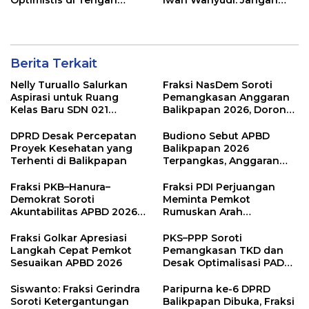
Pemotongan TKD
Hanya Indah Dibaca, Tapi
Juga Diamalkan
Berita Terkait
Nelly Turuallo Salurkan
Fraksi NasDem Soroti
Aspirasi untuk Ruang
Pemangkasan Anggaran
Kelas Baru SDN 021
Balikpapan 2026, Dorong
Karang Jati
Prioritas pada Layanan
Publik
DPRD Desak Percepatan
Budiono Sebut APBD
Proyek Kesehatan yang
Balikpapan 2026
Terhenti di Balikpapan
Terpangkas, Anggaran
Pendidikan Justru Naik
Fraksi PKB–Hanura–
Fraksi PDI Perjuangan
Demokrat Soroti
Meminta Pemkot
Akuntabilitas APBD 2026
Rumuskan Arah
dan Desak Penguatan
Pembangunan Lebih
Pengawasan Belanja
Terukur sebagai
Fraksi Golkar Apresiasi
PKS–PPP Soroti
Modal
Penyangga IKN
Langkah Cepat Pemkot
Pemangkasan TKD dan
Sesuaikan APBD 2026
Desak Optimalisasi PAD
dalam Pembahasan APBD
Balikpapan 2026
Siswanto: Fraksi Gerindra
Paripurna ke-6 DPRD
Soroti Ketergantungan
Balikpapan Dibuka, Fraksi