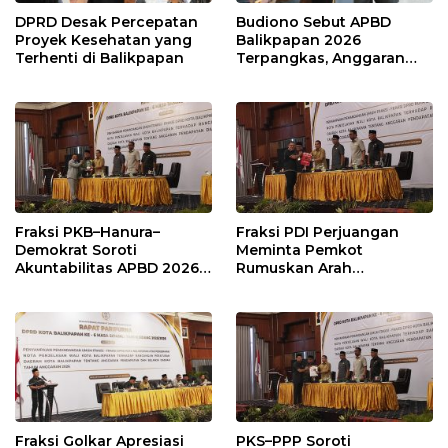
DPRD Desak Percepatan
Budiono Sebut APBD
Proyek Kesehatan yang
Balikpapan 2026
Terhenti di Balikpapan
Terpangkas, Anggaran
Pendidikan Justru Naik
Fraksi PKB–Hanura–
Fraksi PDI Perjuangan
Demokrat Soroti
Meminta Pemkot
Akuntabilitas APBD 2026
Rumuskan Arah
dan Desak Penguatan
Pembangunan Lebih
Pengawasan Belanja
Terukur sebagai
Modal
Penyangga IKN
Fraksi Golkar Apresiasi
PKS–PPP Soroti