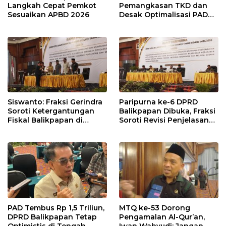
Langkah Cepat Pemkot
Pemangkasan TKD dan
Sesuaikan APBD 2026
Desak Optimalisasi PAD
dalam Pembahasan APBD
Balikpapan 2026
Siswanto: Fraksi Gerindra
Paripurna ke-6 DPRD
Soroti Ketergantungan
Balikpapan Dibuka, Fraksi
Fiskal Balikpapan di
Soroti Revisi Penjelasan
Tengah Koreksi TKD 2026
Raperda APBD 2026
PAD Tembus Rp 1,5 Triliun,
MTQ ke-53 Dorong
DPRD Balikpapan Tetap
Pengamalan Al-Qur’an,
Optimistis di Tengah
Iwan Wahyudi: Jangan