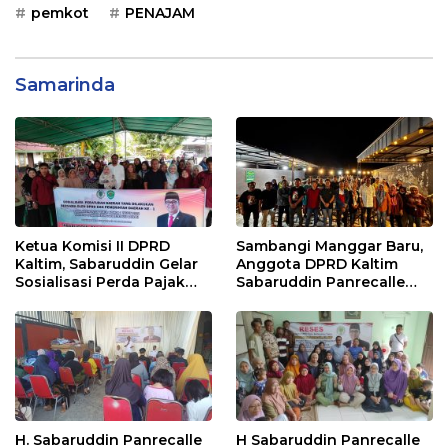
pemkot
PENAJAM
Samarinda
Ketua Komisi II DPRD
Sambangi Manggar Baru,
Kaltim, Sabaruddin Gelar
Anggota DPRD Kaltim
Sosialisasi Perda Pajak
Sabaruddin Panrecalle
dan Retribusi Daerah di
Sosper Kepemudaan di
Sepinggan Raya
Balikpapan
Balikpapan
H. Sabaruddin Panrecalle
H Sabaruddin Panrecalle