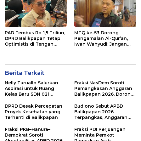
PAD Tembus Rp 1,5 Triliun,
MTQ ke-53 Dorong
DPRD Balikpapan Tetap
Pengamalan Al-Qur’an,
Optimistis di Tengah
Iwan Wahyudi: Jangan
Pemotongan TKD
Hanya Indah Dibaca, Tapi
Juga Diamalkan
Berita Terkait
Nelly Turuallo Salurkan
Fraksi NasDem Soroti
Aspirasi untuk Ruang
Pemangkasan Anggaran
Kelas Baru SDN 021
Balikpapan 2026, Dorong
Karang Jati
Prioritas pada Layanan
Publik
DPRD Desak Percepatan
Budiono Sebut APBD
Proyek Kesehatan yang
Balikpapan 2026
Terhenti di Balikpapan
Terpangkas, Anggaran
Pendidikan Justru Naik
Fraksi PKB–Hanura–
Fraksi PDI Perjuangan
Demokrat Soroti
Meminta Pemkot
Akuntabilitas APBD 2026
Rumuskan Arah