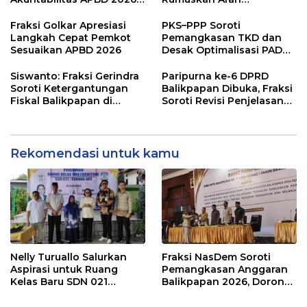
dan Desak Penguatan
Pembangunan Lebih
Pengawasan Belanja
Terukur sebagai
Fraksi Golkar Apresiasi
PKS–PPP Soroti
Modal
Penyangga IKN
Langkah Cepat Pemkot
Pemangkasan TKD dan
Sesuaikan APBD 2026
Desak Optimalisasi PAD
dalam Pembahasan APBD
Balikpapan 2026
Siswanto: Fraksi Gerindra
Paripurna ke-6 DPRD
Soroti Ketergantungan
Balikpapan Dibuka, Fraksi
Fiskal Balikpapan di
Soroti Revisi Penjelasan
Tengah Koreksi TKD 2026
Raperda APBD 2026
Rekomendasi untuk kamu
Nelly Turuallo Salurkan
Fraksi NasDem Soroti
Aspirasi untuk Ruang
Pemangkasan Anggaran
Kelas Baru SDN 021
Balikpapan 2026, Dorong
Karang Jati
Prioritas pada Layanan
Publik