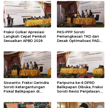
Modal
Penyangga IKN
Fraksi Golkar Apresiasi
PKS–PPP Soroti
Langkah Cepat Pemkot
Pemangkasan TKD dan
Sesuaikan APBD 2026
Desak Optimalisasi PAD
dalam Pembahasan APBD
Balikpapan 2026
Siswanto: Fraksi Gerindra
Paripurna ke-6 DPRD
Soroti Ketergantungan
Balikpapan Dibuka, Fraksi
Fiskal Balikpapan di
Soroti Revisi Penjelasan
Tengah Koreksi TKD 2026
Raperda APBD 2026