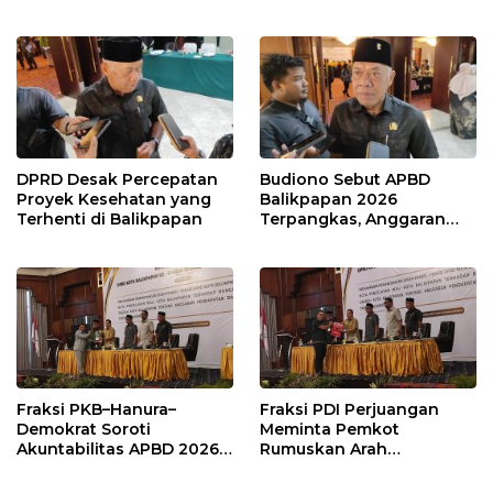
Karang Jati
Prioritas pada Layanan
Publik
DPRD Desak Percepatan
Budiono Sebut APBD
Proyek Kesehatan yang
Balikpapan 2026
Terhenti di Balikpapan
Terpangkas, Anggaran
Pendidikan Justru Naik
Fraksi PKB–Hanura–
Fraksi PDI Perjuangan
Demokrat Soroti
Meminta Pemkot
Akuntabilitas APBD 2026
Rumuskan Arah
dan Desak Penguatan
Pembangunan Lebih
Pengawasan Belanja
Terukur sebagai