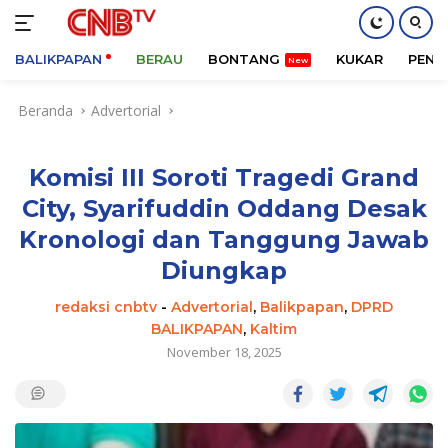
BALIKPAPAN
BERAU
BONTANG
KUKAR
PENA
Langsung
Beranda
Advertorial
ke
konten
Komisi III Soroti Tragedi Grand
City, Syarifuddin Oddang Desak
Kronologi dan Tanggung Jawab
Diungkap
redaksi cnbtv
-
Advertorial
,
Balikpapan
,
DPRD
BALIKPAPAN
,
Kaltim
November 18, 2025