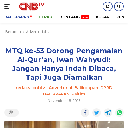
BALIKPAPAN
BERAU
BONTANG
KUKAR
PENA
Langsung
Beranda
Advertorial
ke
konten
MTQ ke-53 Dorong Pengamalan
Al-Qur’an, Iwan Wahyudi:
Jangan Hanya Indah Dibaca,
Tapi Juga Diamalkan
redaksi cnbtv
-
Advertorial
,
Balikpapan
,
DPRD
BALIKPAPAN
,
Kaltim
November 18, 2025