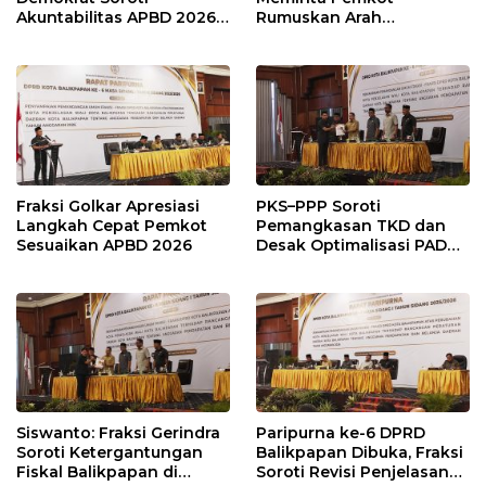
Akuntabilitas APBD 2026
Rumuskan Arah
dan Desak Penguatan
Pembangunan Lebih
Pengawasan Belanja
Terukur sebagai
Modal
Penyangga IKN
Fraksi Golkar Apresiasi
PKS–PPP Soroti
Langkah Cepat Pemkot
Pemangkasan TKD dan
Sesuaikan APBD 2026
Desak Optimalisasi PAD
dalam Pembahasan APBD
Balikpapan 2026
Siswanto: Fraksi Gerindra
Paripurna ke-6 DPRD
Soroti Ketergantungan
Balikpapan Dibuka, Fraksi
Fiskal Balikpapan di
Soroti Revisi Penjelasan