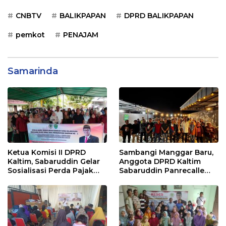
CNBTV
BALIKPAPAN
DPRD BALIKPAPAN
pemkot
PENAJAM
Samarinda
Ketua Komisi II DPRD
Sambangi Manggar Baru,
Kaltim, Sabaruddin Gelar
Anggota DPRD Kaltim
Sosialisasi Perda Pajak
Sabaruddin Panrecalle
dan Retribusi Daerah di
Sosper Kepemudaan di
Sepinggan Raya
Balikpapan
Balikpapan