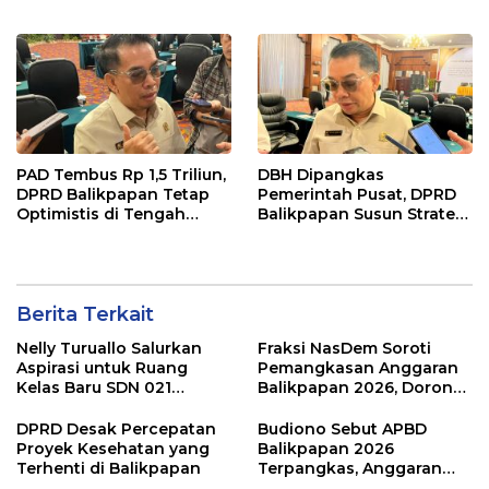
Tengah Koreksi TKD 2026
Raperda APBD 2026
PAD Tembus Rp 1,5 Triliun,
DBH Dipangkas
DPRD Balikpapan Tetap
Pemerintah Pusat, DPRD
Optimistis di Tengah
Balikpapan Susun Strategi
Pemotongan TKD
Selamatkan APBD 2026
Berita Terkait
Nelly Turuallo Salurkan
Fraksi NasDem Soroti
Aspirasi untuk Ruang
Pemangkasan Anggaran
Kelas Baru SDN 021
Balikpapan 2026, Dorong
Karang Jati
Prioritas pada Layanan
Publik
DPRD Desak Percepatan
Budiono Sebut APBD
Proyek Kesehatan yang
Balikpapan 2026
Terhenti di Balikpapan
Terpangkas, Anggaran
Pendidikan Justru Naik