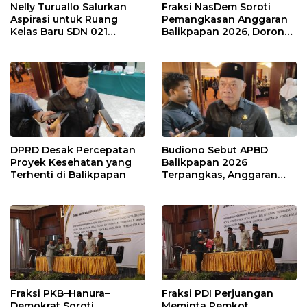
Nelly Turuallo Salurkan
Fraksi NasDem Soroti
Aspirasi untuk Ruang
Pemangkasan Anggaran
Kelas Baru SDN 021
Balikpapan 2026, Dorong
Karang Jati
Prioritas pada Layanan
Publik
DPRD Desak Percepatan
Budiono Sebut APBD
Proyek Kesehatan yang
Balikpapan 2026
Terhenti di Balikpapan
Terpangkas, Anggaran
Pendidikan Justru Naik
Fraksi PKB–Hanura–
Fraksi PDI Perjuangan
Demokrat Soroti
Meminta Pemkot