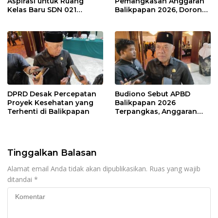
Aspirasi untuk Ruang
Pemangkasan Anggaran
Kelas Baru SDN 021
Balikpapan 2026, Dorong
Karang Jati
Prioritas pada Layanan
Publik
DPRD Desak Percepatan
Budiono Sebut APBD
Proyek Kesehatan yang
Balikpapan 2026
Terhenti di Balikpapan
Terpangkas, Anggaran
Pendidikan Justru Naik
Tinggalkan Balasan
Alamat email Anda tidak akan dipublikasikan.
Ruas yang wajib
ditandai
*