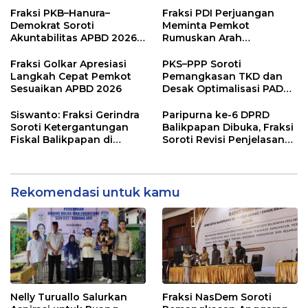
Fraksi PKB–Hanura–
Fraksi PDI Perjuangan
Demokrat Soroti
Meminta Pemkot
Akuntabilitas APBD 2026
Rumuskan Arah
dan Desak Penguatan
Pembangunan Lebih
Pengawasan Belanja
Terukur sebagai
Fraksi Golkar Apresiasi
PKS–PPP Soroti
Modal
Penyangga IKN
Langkah Cepat Pemkot
Pemangkasan TKD dan
Sesuaikan APBD 2026
Desak Optimalisasi PAD
dalam Pembahasan APBD
Balikpapan 2026
Siswanto: Fraksi Gerindra
Paripurna ke-6 DPRD
Soroti Ketergantungan
Balikpapan Dibuka, Fraksi
Fiskal Balikpapan di
Soroti Revisi Penjelasan
Tengah Koreksi TKD 2026
Raperda APBD 2026
Rekomendasi untuk kamu
Nelly Turuallo Salurkan
Fraksi NasDem Soroti