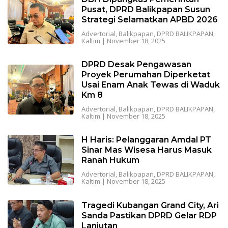
Pusat, DPRD Balikpapan Susun
Strategi Selamatkan APBD 2026
Advertorial
,
Balikpapan
,
DPRD BALIKPAPAN
,
Kaltim
|
November 18, 2025
DPRD Desak Pengawasan
Proyek Perumahan Diperketat
Usai Enam Anak Tewas di Waduk
Km 8
Advertorial
,
Balikpapan
,
DPRD BALIKPAPAN
,
Kaltim
|
November 18, 2025
H Haris: Pelanggaran Amdal PT
Sinar Mas Wisesa Harus Masuk
Ranah Hukum
Advertorial
,
Balikpapan
,
DPRD BALIKPAPAN
,
Kaltim
|
November 18, 2025
Tragedi Kubangan Grand City, Ari
Sanda Pastikan DPRD Gelar RDP
Lanjutan