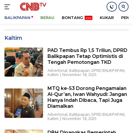
BALIKPAPAN
BERAU
BONTANG
KUKAR
PENA
Langsung
ke
Kaltim
konten
PAD Tembus Rp 1,5 Triliun, DPRD
Balikpapan Tetap Optimistis di
Tengah Pemotongan TKD
Advertorial
,
Balikpapan
,
DPRD BALIKPAPAN
,
Kaltim
|
November 18, 2025
MTQ ke-53 Dorong Pengamalan
Al-Qur’an, Iwan Wahyudi: Jangan
Hanya Indah Dibaca, Tapi Juga
Diamalkan
Advertorial
,
Balikpapan
,
DPRD BALIKPAPAN
,
Kaltim
|
November 18, 2025
DBH Dipangkas Pemerintah