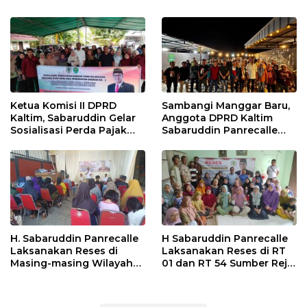
Ketua Komisi II DPRD
Sambangi Manggar Baru,
Kaltim, Sabaruddin Gelar
Anggota DPRD Kaltim
Sosialisasi Perda Pajak
Sabaruddin Panrecalle
dan Retribusi Daerah di
Sosper Kepemudaan di
Sepinggan Raya
Balikpapan
Balikpapan
H. Sabaruddin Panrecalle
H Sabaruddin Panrecalle
Laksanakan Reses di
Laksanakan Reses di RT
Masing-masing Wilayah
01 dan RT 54 Sumber Rejo
Dapilnya di Kota
di Kota Balikpapan
Balikpapan