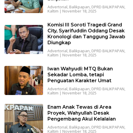
Advertorial
,
Balikpapan
,
DPRD BALIKPAPAN
,
Kaltim
|
November 18, 2025
Komisi III Soroti Tragedi Grand
City, Syarifuddin Oddang Desak
Kronologi dan Tanggung Jawab
Diungkap
Advertorial
,
Balikpapan
,
DPRD BALIKPAPAN
,
Kaltim
|
November 18, 2025
Iwan Wahyudi: MTQ Bukan
Sekadar Lomba, tetapi
Penguatan Karakter Umat
Advertorial
,
Balikpapan
,
DPRD BALIKPAPAN
,
Kaltim
|
November 18, 2025
Enam Anak Tewas di Area
Proyek, Wahyullah Desak
Pengembang Akui Kelalaian
Advertorial
,
Balikpapan
,
DPRD BALIKPAPAN
,
Kaltim
|
November 18, 2025