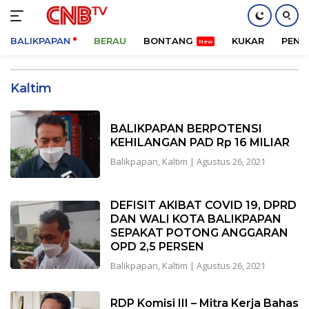
BALIKPAPAN
BERAU
BONTANG
KUKAR
PENA
Langsung
ke
Kaltim
konten
BALIKPAPAN BERPOTENSI
KEHILANGAN PAD Rp 16 MILIAR
Balikpapan
,
Kaltim
|
Agustus 26, 2021
DEFISIT AKIBAT COVID 19, DPRD
DAN WALI KOTA BALIKPAPAN
SEPAKAT POTONG ANGGARAN
OPD 2,5 PERSEN
Balikpapan
,
Kaltim
|
Agustus 26, 2021
RDP Komisi III – Mitra Kerja Bahas