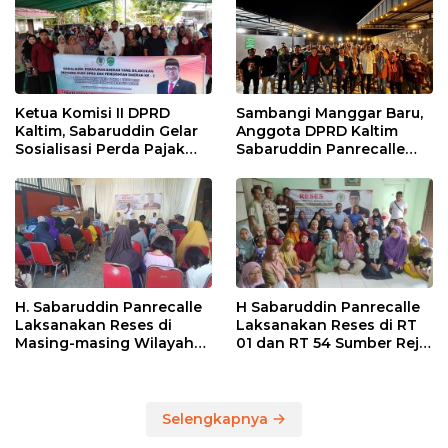
Ketua Komisi II DPRD
Sambangi Manggar Baru,
Kaltim, Sabaruddin Gelar
Anggota DPRD Kaltim
Sosialisasi Perda Pajak
Sabaruddin Panrecalle
dan Retribusi Daerah di
Sosper Kepemudaan di
Sepinggan Raya
Balikpapan
Balikpapan
H. Sabaruddin Panrecalle
H Sabaruddin Panrecalle
Laksanakan Reses di
Laksanakan Reses di RT
Masing-masing Wilayah
01 dan RT 54 Sumber Rejo
Dapilnya di Kota
di Kota Balikpapan
Balikpapan
Selengkapnya