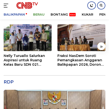
BALIKPAPAN
BERAU
BONTANG
KUKAR
PENA
Langsung
ke
konten
«
»
Nelly Turuallo Salurkan
Fraksi NasDem Soroti
Aspirasi untuk Ruang
Pemangkasan Anggaran
Kelas Baru SDN 021
Balikpapan 2026, Dorong
Karang Jati
Prioritas pada Layanan
Publik
RDP