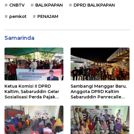
CNBTV
BALIKPAPAN
DPRD BALIKPAPAN
pemkot
PENAJAM
Samarinda
Ketua Komisi II DPRD
Sambangi Manggar Baru,
Kaltim, Sabaruddin Gelar
Anggota DPRD Kaltim
Sosialisasi Perda Pajak
Sabaruddin Panrecalle
dan Retribusi Daerah di
Sosper Kepemudaan di
Sepinggan Raya
Balikpapan
Balikpapan