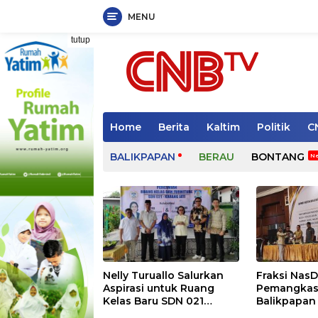
MENU
Langsung
tutup
ke
konten
Home
Berita
Kaltim
Politik
C
BALIKPAPAN
BERAU
BONTANG
Nelly Turuallo Salurkan
Fraksi Nas
Aspirasi untuk Ruang
Pemangkas
Kelas Baru SDN 021
Balikpapan
Karang Jati
Prioritas p