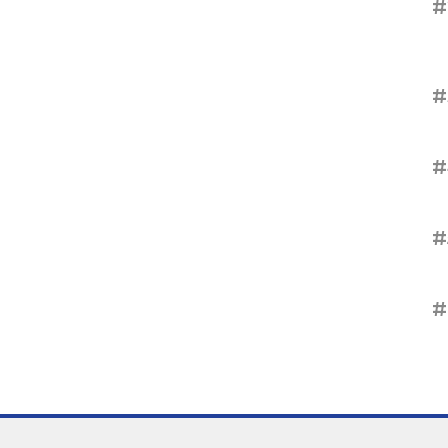
#
#
#
#
#