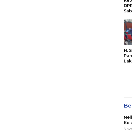
Ket
DPR
Sab
Sos
Paj
Dae
Sep
Bal
H. 
Pan
Lak
di 
Wil
Kot
Be
Nel
Kel
Nove