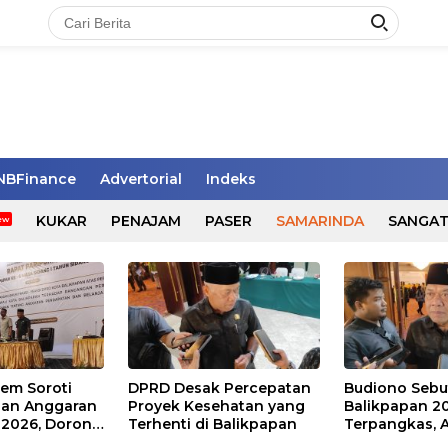
NBFinance
Advertorial
Indeks
KUKAR
PENAJAM
PASER
SAMARINDA
SANGA
Dem Soroti
DPRD Desak Percepatan
Budiono Sebu
an Anggaran
Proyek Kesehatan yang
Balikpapan 2
 2026, Dorong
Terhenti di Balikpapan
Terpangkas, 
ada Layanan
Pendidikan Ju