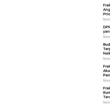
Fra
Ang
Pri
Nove
DPR
yan
Nove
Bud
Ter
Nai
Nove
Fra
Aku
Pen
Nove
Fra
Rum
Ter
Nove