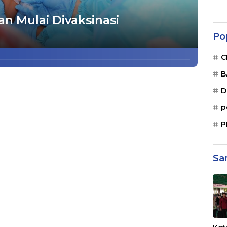
an Mulai Divaksinasi
Po
C
B
D
p
P
Sa