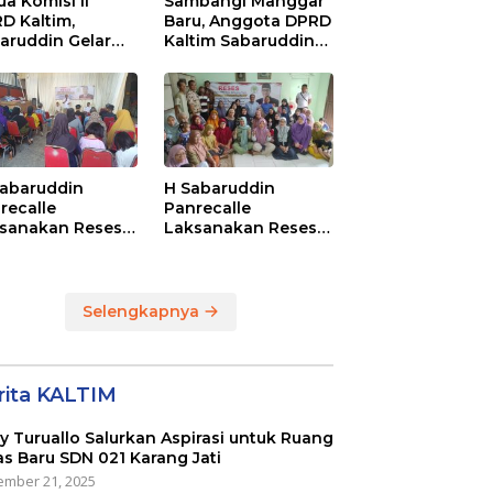
ua Komisi II
Sambangi Manggar
D Kaltim,
Baru, Anggota DPRD
aruddin Gelar
Kaltim Sabaruddin
ialisasi Perda
Panrecalle Sosper
ak dan Retribusi
Kepemudaan di
rah di
Balikpapan
inggan Raya
ikpapan
Sabaruddin
H Sabaruddin
recalle
Panrecalle
sanakan Reses
Laksanakan Reses
Masing-masing
di RT 01 dan RT 54
ayah Dapilnya di
Sumber Rejo di Kota
a Balikpapan
Balikpapan
Selengkapnya
rita KALTIM
ly Turuallo Salurkan Aspirasi untuk Ruang
as Baru SDN 021 Karang Jati
mber 21, 2025