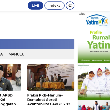
LIVE
Indeks
tutup
TA
MAHULU
t APBD
Fraksi PKB–Hanura–
026
Demokrat Soroti
Anggaran
Akuntabilitas APBD 2026
stru Naik
dan Desak Penguatan