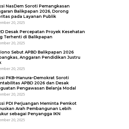
ksi NasDem Soroti Pemangkasan
garan Balikpapan 2026, Dorong
oritas pada Layanan Publik
mber 20, 2025
D Desak Percepatan Proyek Kesehatan
g Terhenti di Balikpapan
mber 20, 2025
iono Sebut APBD Balikpapan 2026
pangkas, Anggaran Pendidikan Justru
k
mber 20, 2025
ksi PKB–Hanura–Demokrat Soroti
ntabilitas APBD 2026 dan Desak
guatan Pengawasan Belanja Modal
mber 20, 2025
ksi PDI Perjuangan Meminta Pemkot
uskan Arah Pembangunan Lebih
ukur sebagai Penyangga IKN
mber 20, 2025