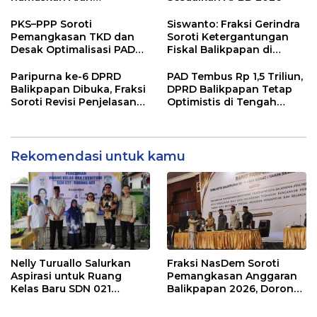
Pembangunan Lebih
Terukur sebagai
PKS–PPP Soroti
Siswanto: Fraksi Gerindra
Penyangga IKN
Pemangkasan TKD dan
Soroti Ketergantungan
Desak Optimalisasi PAD
Fiskal Balikpapan di
dalam Pembahasan APBD
Tengah Koreksi TKD 2026
Balikpapan 2026
Paripurna ke-6 DPRD
PAD Tembus Rp 1,5 Triliun,
Balikpapan Dibuka, Fraksi
DPRD Balikpapan Tetap
Soroti Revisi Penjelasan
Optimistis di Tengah
Raperda APBD 2026
Pemotongan TKD
Rekomendasi untuk kamu
Nelly Turuallo Salurkan
Fraksi NasDem Soroti
Aspirasi untuk Ruang
Pemangkasan Anggaran
Kelas Baru SDN 021
Balikpapan 2026, Dorong
Karang Jati
Prioritas pada Layanan
Publik