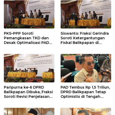
Penyangga IKN
PKS–PPP Soroti
Siswanto: Fraksi Gerindra
Pemangkasan TKD dan
Soroti Ketergantungan
Desak Optimalisasi PAD
Fiskal Balikpapan di
dalam Pembahasan APBD
Tengah Koreksi TKD 2026
Balikpapan 2026
Paripurna ke-6 DPRD
PAD Tembus Rp 1,5 Triliun,
Balikpapan Dibuka, Fraksi
DPRD Balikpapan Tetap
Soroti Revisi Penjelasan
Optimistis di Tengah
Raperda APBD 2026
Pemotongan TKD