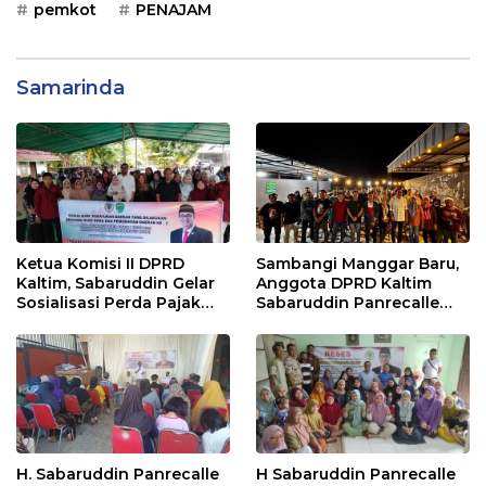
pemkot
PENAJAM
Samarinda
Ketua Komisi II DPRD
Sambangi Manggar Baru,
Kaltim, Sabaruddin Gelar
Anggota DPRD Kaltim
Sosialisasi Perda Pajak
Sabaruddin Panrecalle
dan Retribusi Daerah di
Sosper Kepemudaan di
Sepinggan Raya
Balikpapan
Balikpapan
H. Sabaruddin Panrecalle
H Sabaruddin Panrecalle