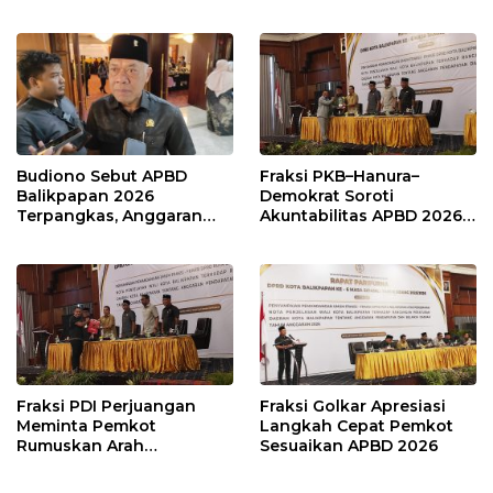
Karang Jati
Prioritas pada Layanan
Publik
Budiono Sebut APBD
Fraksi PKB–Hanura–
Balikpapan 2026
Demokrat Soroti
Terpangkas, Anggaran
Akuntabilitas APBD 2026
Pendidikan Justru Naik
dan Desak Penguatan
Pengawasan Belanja
Modal
Fraksi PDI Perjuangan
Fraksi Golkar Apresiasi
Meminta Pemkot
Langkah Cepat Pemkot
Rumuskan Arah
Sesuaikan APBD 2026
Pembangunan Lebih
Terukur sebagai