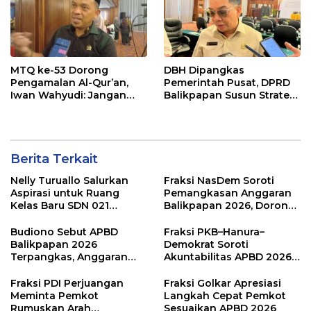
MTQ ke-53 Dorong
DBH Dipangkas
Pengamalan Al-Qur’an,
Pemerintah Pusat, DPRD
Iwan Wahyudi: Jangan
Balikpapan Susun Strategi
Hanya Indah Dibaca, Tapi
Selamatkan APBD 2026
Juga Diamalkan
Berita Terkait
Nelly Turuallo Salurkan
Fraksi NasDem Soroti
Aspirasi untuk Ruang
Pemangkasan Anggaran
Kelas Baru SDN 021
Balikpapan 2026, Dorong
Karang Jati
Prioritas pada Layanan
Publik
Budiono Sebut APBD
Fraksi PKB–Hanura–
Balikpapan 2026
Demokrat Soroti
Terpangkas, Anggaran
Akuntabilitas APBD 2026
Pendidikan Justru Naik
dan Desak Penguatan
Pengawasan Belanja
Fraksi PDI Perjuangan
Fraksi Golkar Apresiasi
Modal
Meminta Pemkot
Langkah Cepat Pemkot
Rumuskan Arah
Sesuaikan APBD 2026