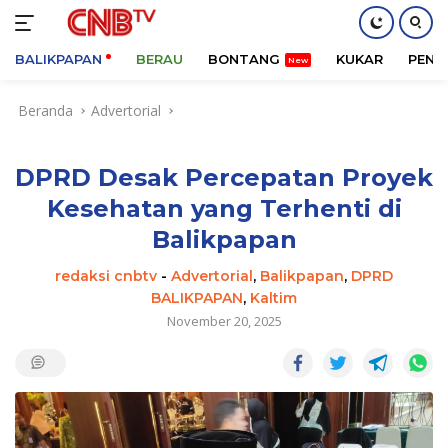
BALIKPAPAN
BERAU
BONTANG
KUKAR
PENA
Langsung
Beranda
Advertorial
ke
konten
DPRD Desak Percepatan Proyek
Kesehatan yang Terhenti di
Balikpapan
redaksi cnbtv
-
Advertorial
,
Balikpapan
,
DPRD
BALIKPAPAN
,
Kaltim
November 20, 2025