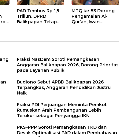
PAD Tembus Rp 1,5
MTQ ke-53 Dorong
n
Triliun, DPRD
Pengamalan Al-
roti
Balikpapan Tetap
Qur’an, Iwan
n
Optimistis di Tengah
Wahyudi: Jangan
026
Pemotongan TKD
Hanya Indah Dibaca,
Tapi Juga Diamalkan
uang
Fraksi NasDem Soroti Pemangkasan
Anggaran Balikpapan 2026, Dorong Prioritas
pada Layanan Publik
tan
Budiono Sebut APBD Balikpapan 2026
Terpangkas, Anggaran Pendidikan Justru
Naik
Fraksi PDI Perjuangan Meminta Pemkot
Rumuskan Arah Pembangunan Lebih
Terukur sebagai Penyangga IKN
PKS–PPP Soroti Pemangkasan TKD dan
Desak Optimalisasi PAD dalam Pembahasan