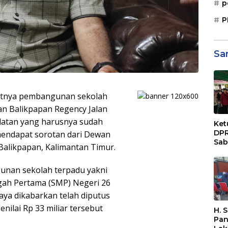
p
P
Sa
tnya pembangunan sekolah
n Balikpapan Regency Jalan
elatan yang harusnya sudah
Ket
DPR
mendapat sorotan dari Dewan
Sab
Balikpapan, Kalimantan Timur.
Sos
Paj
unan sekolah terpadu yakni
Dae
Sep
gah Pertama (SMP) Negeri 26
Bal
aya dikabarkan telah diputus
ilai Rp 33 miliar tersebut
H. 
Pan