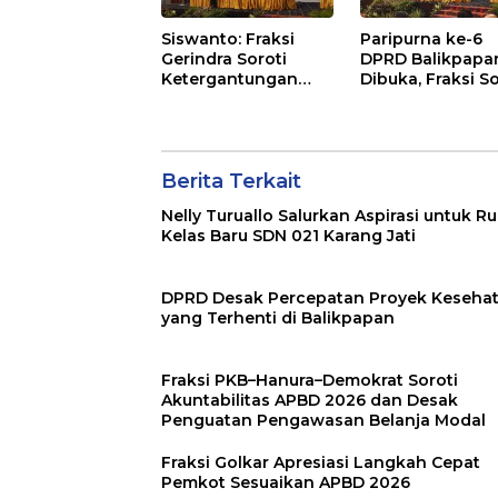
Siswanto: Fraksi
Paripurna ke-6
Gerindra Soroti
DPRD Balikpapa
Ketergantungan
Dibuka, Fraksi So
Fiskal Balikpapan di
Revisi Penjelasa
Tengah Koreksi TKD
Raperda APBD 2
2026
Berita Terkait
Nelly Turuallo Salurkan Aspirasi untuk R
Kelas Baru SDN 021 Karang Jati
DPRD Desak Percepatan Proyek Keseha
yang Terhenti di Balikpapan
Fraksi PKB–Hanura–Demokrat Soroti
Akuntabilitas APBD 2026 dan Desak
Penguatan Pengawasan Belanja Modal
Fraksi Golkar Apresiasi Langkah Cepat
Pemkot Sesuaikan APBD 2026