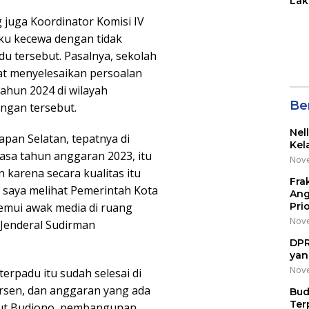
Lak
di 
 juga Koordinator Komisi IV
Wil
ku kecewa dengan tidak
Kot
u tersebut. Pasalnya, sekolah
at menyelesaikan persoalan
ahun 2024 di wilayah
Be
ungan tersebut.
Nel
pan Selatan, tepatnya di
Kel
asa tahun anggaran 2023, itu
Nove
 karena secara kualitas itu
Fra
saya melihat Pemerintah Kota
Ang
Pri
temui awak media di ruang
Nove
 Jenderal Sudirman
DPR
yan
Nove
erpadu itu sudah selesai di
ersen, dan anggaran yang ada
Bud
Ter
njut Budiono, pembangunan