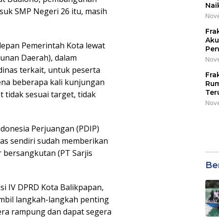
Nai
suk SMP Negeri 26 itu, masih
Nove
Fra
Aku
depan Pemerintah Kota lewat
Pen
unan Daerah), dalam
Nove
inas terkait, untuk peserta
Fra
arena beberapa kali kunjungan
Rum
Ter
tidak sesuai target, tidak
Nove
Indonesia Perjuangan (PDIP)
was sendiri sudah memberikan
 bersangkutan (PT Sarjis
Be
i IV DPRD Kota Balikpapan,
bil langkah-langkah penting
gera rampung dan dapat segera