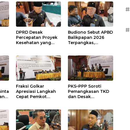
#
#
DPRD Desak
Budiono Sebut APBD
Percepatan Proyek
Balikpapan 2026
Kesehatan yang
Terpangkas,
Terhenti di
Anggaran
,
Balikpapan
Pendidikan Justru
s
Naik
Fraksi Golkar
PKS–PPP Soroti
inta
Apresiasi Langkah
Pemangkasan TKD
an
Cepat Pemkot
dan Desak
nan
Sesuaikan APBD
Optimalisasi PAD
2026
dalam Pembahasan
gga
APBD Balikpapan
2026