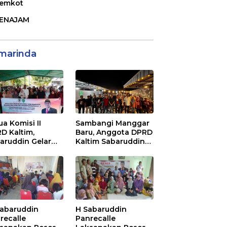
emkot
ENAJAM
marinda
ua Komisi II
Sambangi Manggar
D Kaltim,
Baru, Anggota DPRD
aruddin Gelar
Kaltim Sabaruddin
ialisasi Perda
Panrecalle Sosper
ak dan Retribusi
Kepemudaan di
rah di
Balikpapan
inggan Raya
ikpapan
Sabaruddin
H Sabaruddin
recalle
Panrecalle