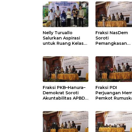
Nelly Turuallo
Fraksi NasDem
Salurkan Aspirasi
Soroti
untuk Ruang Kelas
Pemangkasan
Baru SDN 021 Karang
Anggaran
Jati
Balikpapan 2026
Dorong Priorita
pada Layanan
Publik
Fraksi PKB–Hanura–
Fraksi PDI
Demokrat Soroti
Perjuangan Mem
Akuntabilitas APBD
Pemkot Rumusk
2026 dan Desak
Arah Pembangu
Penguatan
Lebih Terukur
Pengawasan
sebagai Penyan
Belanja Modal
IKN