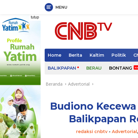
MENU
Langsung
tutup
ke
konten
Home
Berita
Kaltim
Politik
C
BALIKPAPAN
BERAU
BONTANG
Beranda
Advertorial
Budiono Kecewa
Balikpapan R
redaksi cnbtv
-
Advertorial