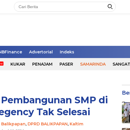
NBFinance
Advertorial
Indeks
KUKAR
PENAJAM
PASER
SAMARINDA
SANGA
Be
 Pembangunan SMP di
egency Tak Selesai
,
Balikpapan
,
DPRD BALIKPAPAN
,
Kaltim