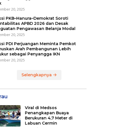
k
mber 20, 2025
ksi PKB–Hanura–Demokrat Soroti
ntabilitas APBD 2026 dan Desak
guatan Pengawasan Belanja Modal
mber 20, 2025
ksi PDI Perjuangan Meminta Pemkot
uskan Arah Pembangunan Lebih
ukur sebagai Penyangga IKN
mber 20, 2025
Selengkapnya
rau
Viral di Medsos
Penangkapan Buaya
Berukuran 4,7 Meter di
Labuan Cermin