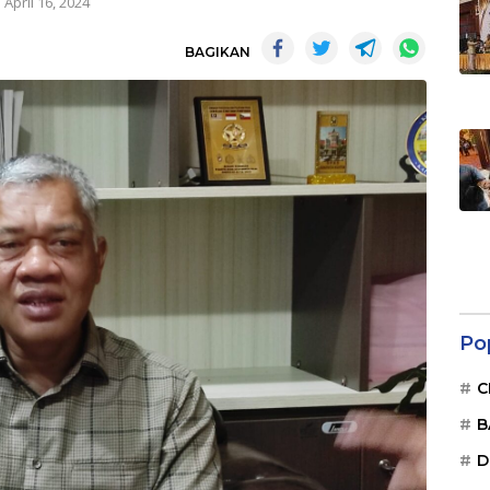
April 16, 2024
BAGIKAN
Po
C
B
D