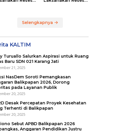
sanakan Reses
Laksanakan Reses
Masing-masing
di RT 01 dan RT 54
ayah Dapilnya di
Sumber Rejo di Kota
a Balikpapan
Balikpapan
Selengkapnya
rita KALTIM
ly Turuallo Salurkan Aspirasi untuk Ruang
as Baru SDN 021 Karang Jati
mber 21, 2025
ksi NasDem Soroti Pemangkasan
garan Balikpapan 2026, Dorong
oritas pada Layanan Publik
mber 20, 2025
D Desak Percepatan Proyek Kesehatan
g Terhenti di Balikpapan
mber 20, 2025
iono Sebut APBD Balikpapan 2026
pangkas, Anggaran Pendidikan Justru