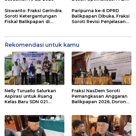
dalam Pembahasan APBD
Balikpapan 2026
Siswanto: Fraksi Gerindra
Paripurna ke-6 DPRD
Soroti Ketergantungan
Balikpapan Dibuka, Fraksi
Fiskal Balikpapan di
Soroti Revisi Penjelasan
Tengah Koreksi TKD 2026
Raperda APBD 2026
Rekomendasi untuk kamu
Nelly Turuallo Salurkan
Fraksi NasDem Soroti
Aspirasi untuk Ruang
Pemangkasan Anggaran
Kelas Baru SDN 021
Balikpapan 2026, Dorong
Karang Jati
Prioritas pada Layanan
Publik