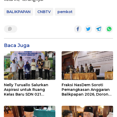
BALIKPAPAN
CNBTV
pemkot
Baca Juga
Nelly Turuallo Salurkan
Fraksi NasDem Soroti
Aspirasi untuk Ruang
Pemangkasan Anggaran
Kelas Baru SDN 021
Balikpapan 2026, Dorong
Karang Jati
Prioritas pada Layanan
Publik