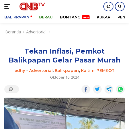
BALIKPAPAN
BERAU
BONTANG
KUKAR
PENA
Langsung
Beranda
Advertorial
ke
konten
Tekan Inflasi, Pemkot
Balikpapan Gelar Pasar Murah
edhy
-
Advertorial
,
Balikpapan
,
Kaltim
,
PEMKOT
Oktober 16, 2024