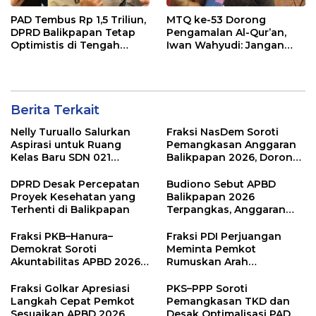
PAD Tembus Rp 1,5 Triliun,
MTQ ke-53 Dorong
DPRD Balikpapan Tetap
Pengamalan Al-Qur’an,
Optimistis di Tengah
Iwan Wahyudi: Jangan
Pemotongan TKD
Hanya Indah Dibaca, Tapi
Juga Diamalkan
Berita Terkait
Nelly Turuallo Salurkan
Fraksi NasDem Soroti
Aspirasi untuk Ruang
Pemangkasan Anggaran
Kelas Baru SDN 021
Balikpapan 2026, Dorong
Karang Jati
Prioritas pada Layanan
Publik
DPRD Desak Percepatan
Budiono Sebut APBD
Proyek Kesehatan yang
Balikpapan 2026
Terhenti di Balikpapan
Terpangkas, Anggaran
Pendidikan Justru Naik
Fraksi PKB–Hanura–
Fraksi PDI Perjuangan
Demokrat Soroti
Meminta Pemkot
Akuntabilitas APBD 2026
Rumuskan Arah
dan Desak Penguatan
Pembangunan Lebih
Pengawasan Belanja
Terukur sebagai
Fraksi Golkar Apresiasi
PKS–PPP Soroti
Modal
Penyangga IKN
Langkah Cepat Pemkot
Pemangkasan TKD dan
Sesuaikan APBD 2026
Desak Optimalisasi PAD