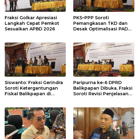
Fraksi Golkar Apresiasi
PKS–PPP Soroti
Langkah Cepat Pemkot
Pemangkasan TKD dan
Sesuaikan APBD 2026
Desak Optimalisasi PAD
dalam Pembahasan APBD
Balikpapan 2026
Siswanto: Fraksi Gerindra
Paripurna ke-6 DPRD
Soroti Ketergantungan
Balikpapan Dibuka, Fraksi
Fiskal Balikpapan di
Soroti Revisi Penjelasan
Tengah Koreksi TKD 2026
Raperda APBD 2026