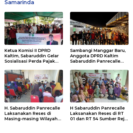
Samarinda
Ketua Komisi II DPRD
Sambangi Manggar Baru,
Kaltim, Sabaruddin Gelar
Anggota DPRD Kaltim
Sosialisasi Perda Pajak
Sabaruddin Panrecalle
dan Retribusi Daerah di
Sosper Kepemudaan di
Sepinggan Raya
Balikpapan
Balikpapan
H. Sabaruddin Panrecalle
H Sabaruddin Panrecalle
Laksanakan Reses di
Laksanakan Reses di RT
Masing-masing Wilayah
01 dan RT 54 Sumber Rejo
Dapilnya di Kota
di Kota Balikpapan
Balikpapan