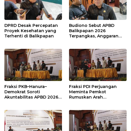
DPRD Desak Percepatan
Budiono Sebut APBD
Proyek Kesehatan yang
Balikpapan 2026
Terhenti di Balikpapan
Terpangkas, Anggaran
Pendidikan Justru Naik
Fraksi PKB–Hanura–
Fraksi PDI Perjuangan
Demokrat Soroti
Meminta Pemkot
Akuntabilitas APBD 2026
Rumuskan Arah
dan Desak Penguatan
Pembangunan Lebih
Pengawasan Belanja
Terukur sebagai
Modal
Penyangga IKN