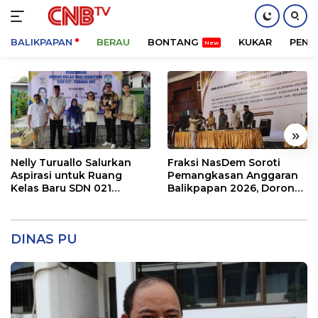
BALIKPAPAN
BERAU
BONTANG
KUKAR
PENA
Langsung
ke
konten
«
»
Nelly Turuallo Salurkan
Fraksi NasDem Soroti
Aspirasi untuk Ruang
Pemangkasan Anggaran
Kelas Baru SDN 021
Balikpapan 2026, Dorong
Karang Jati
Prioritas pada Layanan
Publik
DINAS PU