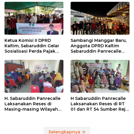
Ketua Komisi II DPRD
Sambangi Manggar Baru,
Kaltim, Sabaruddin Gelar
Anggota DPRD Kaltim
Sosialisasi Perda Pajak
Sabaruddin Panrecalle
dan Retribusi Daerah di
Sosper Kepemudaan di
Sepinggan Raya
Balikpapan
Balikpapan
H. Sabaruddin Panrecalle
H Sabaruddin Panrecalle
Laksanakan Reses di
Laksanakan Reses di RT
Masing-masing Wilayah
01 dan RT 54 Sumber Rejo
Dapilnya di Kota
di Kota Balikpapan
Balikpapan
Selengkapnya