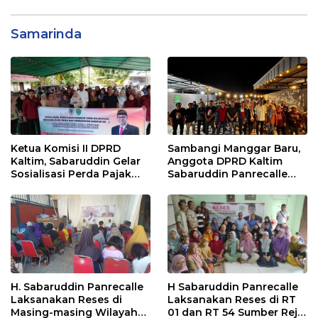
Samarinda
Ketua Komisi II DPRD
Sambangi Manggar Baru,
Kaltim, Sabaruddin Gelar
Anggota DPRD Kaltim
Sosialisasi Perda Pajak
Sabaruddin Panrecalle
dan Retribusi Daerah di
Sosper Kepemudaan di
Sepinggan Raya
Balikpapan
Balikpapan
H. Sabaruddin Panrecalle
H Sabaruddin Panrecalle
Laksanakan Reses di
Laksanakan Reses di RT
Masing-masing Wilayah
01 dan RT 54 Sumber Rejo