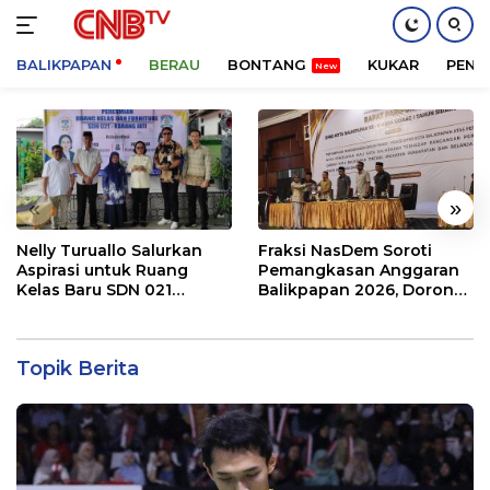
BALIKPAPAN
BERAU
BONTANG
KUKAR
PENA
Langsung
ke
konten
«
»
Nelly Turuallo Salurkan
Fraksi NasDem Soroti
Aspirasi untuk Ruang
Pemangkasan Anggaran
Kelas Baru SDN 021
Balikpapan 2026, Dorong
Karang Jati
Prioritas pada Layanan
Publik
Topik Berita