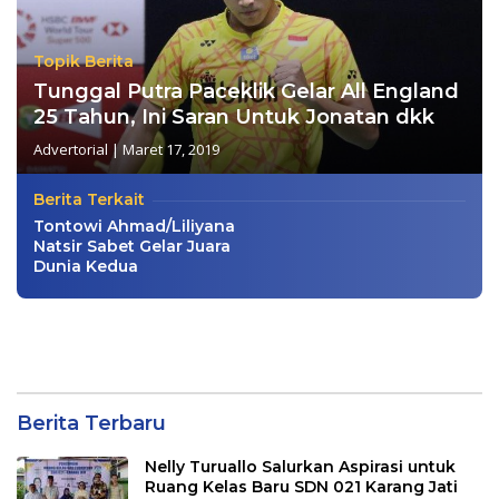
Topik Berita
Tunggal Putra Paceklik Gelar All England
25 Tahun, Ini Saran Untuk Jonatan dkk
Advertorial
|
Maret 17, 2019
Berita Terkait
Tontowi Ahmad/Liliyana
Natsir Sabet Gelar Juara
Dunia Kedua
Berita Terbaru
Nelly Turuallo Salurkan Aspirasi untuk
Ruang Kelas Baru SDN 021 Karang Jati