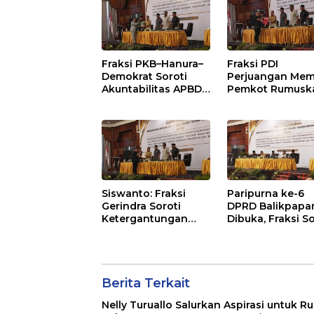
pada Layanan
Publik
Fraksi PKB–Hanura–
Fraksi PDI
Demokrat Soroti
Perjuangan Mem
Akuntabilitas APBD
Pemkot Rumusk
2026 dan Desak
Arah Pembangu
Penguatan
Lebih Terukur
Pengawasan
sebagai Penyan
Belanja Modal
IKN
Siswanto: Fraksi
Paripurna ke-6
Gerindra Soroti
DPRD Balikpapa
Ketergantungan
Dibuka, Fraksi So
Fiskal Balikpapan di
Revisi Penjelasa
Tengah Koreksi TKD
Raperda APBD 2
2026
Berita Terkait
Nelly Turuallo Salurkan Aspirasi untuk R