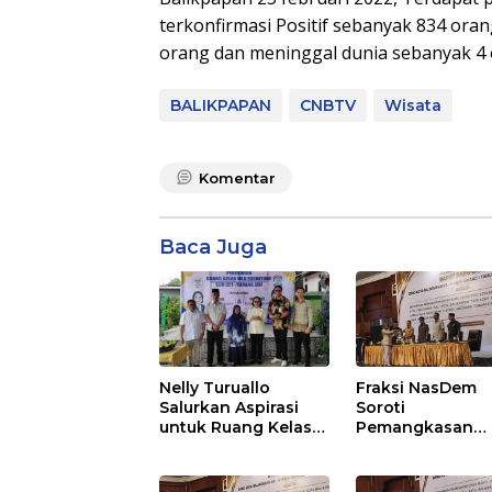
terkonfirmasi Positif sebanyak 834 or
orang dan meninggal dunia sebanyak 4 
BALIKPAPAN
CNBTV
Wisata
Komentar
Baca Juga
Nelly Turuallo
Fraksi NasDem
Salurkan Aspirasi
Soroti
untuk Ruang Kelas
Pemangkasan
Baru SDN 021 Karang
Anggaran
Jati
Balikpapan 2026
Dorong Priorita