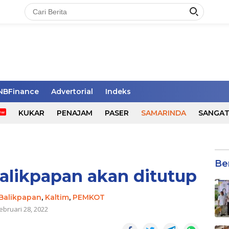
NBFinance
Advertorial
Indeks
KUKAR
PENAJAM
PASER
SAMARINDA
SANGA
Be
alikpapan akan ditutup
Balikpapan
,
Kaltim
,
PEMKOT
ebruari 28, 2022