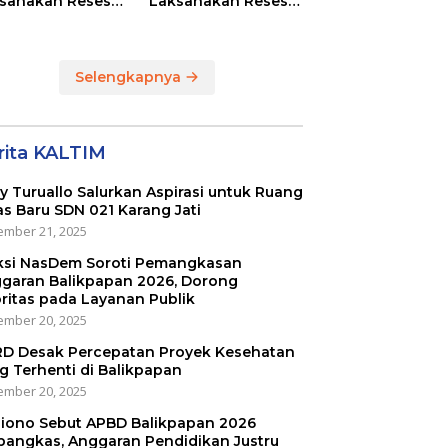
sanakan Reses
Laksanakan Reses
Masing-masing
di RT 01 dan RT 54
ayah Dapilnya di
Sumber Rejo di Kota
a Balikpapan
Balikpapan
Selengkapnya
rita KALTIM
ly Turuallo Salurkan Aspirasi untuk Ruang
as Baru SDN 021 Karang Jati
mber 21, 2025
ksi NasDem Soroti Pemangkasan
garan Balikpapan 2026, Dorong
oritas pada Layanan Publik
mber 20, 2025
D Desak Percepatan Proyek Kesehatan
g Terhenti di Balikpapan
mber 20, 2025
iono Sebut APBD Balikpapan 2026
pangkas, Anggaran Pendidikan Justru