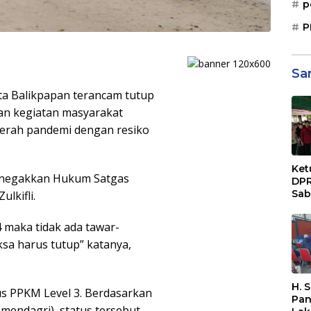
p
P
Sa
ota Balikpapan terancam tutup
an kegiatan masyarakat
merah pandemi dengan resiko
Ket
Penegakkan Hukum Satgas
DPR
Sab
lkifli.
Sos
Paj
 maka tidak ada tawar-
Dae
sa harus tutup” katanya,
Sep
Bal
H. 
tus PPKM Level 3. Berdasarkan
Pan
mendagri), status tersebut