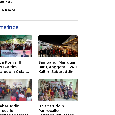
emkot
ENAJAM
marinda
ua Komisi II
Sambangi Manggar
D Kaltim,
Baru, Anggota DPRD
aruddin Gelar
Kaltim Sabaruddin
ialisasi Perda
Panrecalle Sosper
ak dan Retribusi
Kepemudaan di
rah di
Balikpapan
inggan Raya
ikpapan
Sabaruddin
H Sabaruddin
recalle
Panrecalle