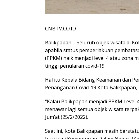
CNBTV.CO.ID
Balikpapan – Seluruh objek wisata di K
apabila status pemberlakuan pembatas
(PPKM) naik menjadi level 4 atau zona 
tinggi penularan covid-19.
Hal itu Kepala Bidang Keamanan dan 
Penanganan Covid-19 Kota Balikpapan, Zu
“Kalau Balikpapan menjadi PPKM Level 4
menawar lagi semua objek wisata terpak
Jum’at (25/2/2022).
Saat ini, Kota Balikpapan masih bersta
Instruksi Kementerian Dalam Negeri (Ke