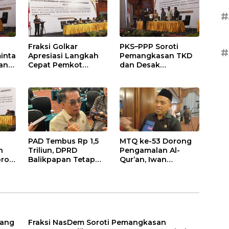
#
Fraksi Golkar
PKS–PPP Soroti
#
inta
Apresiasi Langkah
Pemangkasan TKD
an
Cepat Pemkot
dan Desak
nan
Sesuaikan APBD
Optimalisasi PAD
2026
dalam Pembahasan
gga
APBD Balikpapan
2026
PAD Tembus Rp 1,5
MTQ ke-53 Dorong
n
Triliun, DPRD
Pengamalan Al-
roti
Balikpapan Tetap
Qur’an, Iwan
n
Optimistis di Tengah
Wahyudi: Jangan
026
Pemotongan TKD
Hanya Indah Dibaca,
Tapi Juga Diamalkan
uang
Fraksi NasDem Soroti Pemangkasan