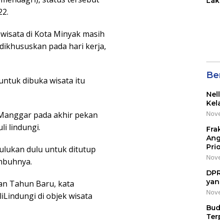
Lak
di 
22.
Wil
Kot
 wisata di Kota Minyak masih
dikhususkan pada hari kerja,
Be
untuk dibuka wisata itu
Nel
Kel
Nove
 Manggar pada akhir pekan
i lindungi.
Fra
Ang
Pri
hulukan dulu untuk ditutup
Nove
imbuhnya.
DPR
yan
dan Tahun Baru, kata
Nove
iLindungi di objek wisata
Bud
Ter