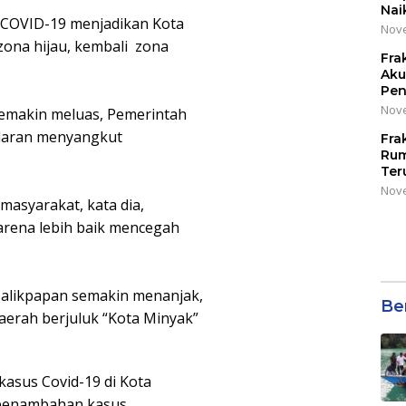
Nai
i COVID-19 menjadikan Kota
Nove
zona hijau, kembali zona
Fra
Aku
Pen
Nove
emakin meluas, Pemerintah
edaran menyangkut
Fra
Rum
Ter
Nove
asyarakat, kata dia,
arena lebih baik mencegah
a Balikpapan semakin menanjak,
Be
 daerah berjuluk “Kota Minyak”
asus Covid-19 di Kota
t penambahan kasus