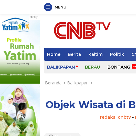
MENU
Langsung
tutup
ke
konten
Home
Berita
Kaltim
Politik
C
BALIKPAPAN
BERAU
BONTANG
Beranda
Balikpapan
Objek Wisata di B
redaksi cnbtv
-
F