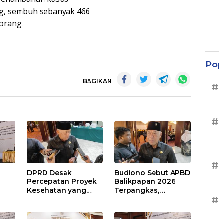
ang, sembuh sebanyak 466
orang.
Po
BAGIKAN
#
#
#
DPRD Desak
Budiono Sebut APBD
Percepatan Proyek
Balikpapan 2026
Kesehatan yang
Terpangkas,
#
Terhenti di
Anggaran
,
Balikpapan
Pendidikan Justru
s
Naik