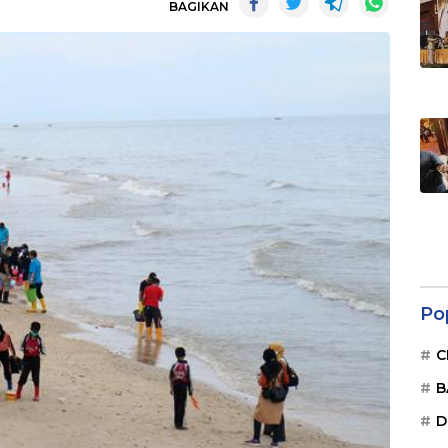
BAGIKAN
Po
C
B
D