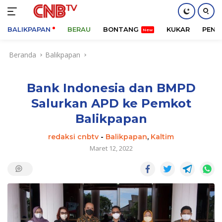
BALIKPAPAN
BERAU
BONTANG
KUKAR
PENA
Langsung
Beranda
Balikpapan
ke
konten
Bank Indonesia dan BMPD
Salurkan APD ke Pemkot
Balikpapan
redaksi cnbtv
-
Balikpapan
,
Kaltim
Maret 12, 2022