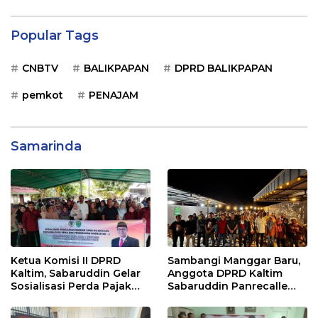
Popular Tags
CNBTV
BALIKPAPAN
DPRD BALIKPAPAN
pemkot
PENAJAM
Samarinda
Ketua Komisi II DPRD
Sambangi Manggar Baru,
Kaltim, Sabaruddin Gelar
Anggota DPRD Kaltim
Sosialisasi Perda Pajak
Sabaruddin Panrecalle
dan Retribusi Daerah di
Sosper Kepemudaan di
Sepinggan Raya
Balikpapan