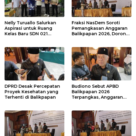
Nelly Turuallo Salurkan
Fraksi NasDem Soroti
Aspirasi untuk Ruang
Pemangkasan Anggaran
Kelas Baru SDN 021
Balikpapan 2026, Dorong
Karang Jati
Prioritas pada Layanan
Publik
DPRD Desak Percepatan
Budiono Sebut APBD
Proyek Kesehatan yang
Balikpapan 2026
Terhenti di Balikpapan
Terpangkas, Anggaran
Pendidikan Justru Naik