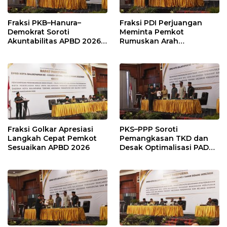
Fraksi PKB–Hanura–
Fraksi PDI Perjuangan
Demokrat Soroti
Meminta Pemkot
Akuntabilitas APBD 2026
Rumuskan Arah
dan Desak Penguatan
Pembangunan Lebih
Pengawasan Belanja
Terukur sebagai
Modal
Penyangga IKN
Fraksi Golkar Apresiasi
PKS–PPP Soroti
Langkah Cepat Pemkot
Pemangkasan TKD dan
Sesuaikan APBD 2026
Desak Optimalisasi PAD
dalam Pembahasan APBD
Balikpapan 2026