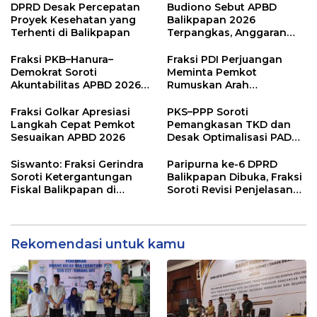
Publik
DPRD Desak Percepatan
Budiono Sebut APBD
Proyek Kesehatan yang
Balikpapan 2026
Terhenti di Balikpapan
Terpangkas, Anggaran
Pendidikan Justru Naik
Fraksi PKB–Hanura–
Fraksi PDI Perjuangan
Demokrat Soroti
Meminta Pemkot
Akuntabilitas APBD 2026
Rumuskan Arah
dan Desak Penguatan
Pembangunan Lebih
Pengawasan Belanja
Terukur sebagai
Fraksi Golkar Apresiasi
PKS–PPP Soroti
Modal
Penyangga IKN
Langkah Cepat Pemkot
Pemangkasan TKD dan
Sesuaikan APBD 2026
Desak Optimalisasi PAD
dalam Pembahasan APBD
Balikpapan 2026
Siswanto: Fraksi Gerindra
Paripurna ke-6 DPRD
Soroti Ketergantungan
Balikpapan Dibuka, Fraksi
Fiskal Balikpapan di
Soroti Revisi Penjelasan
Tengah Koreksi TKD 2026
Raperda APBD 2026
Rekomendasi untuk kamu