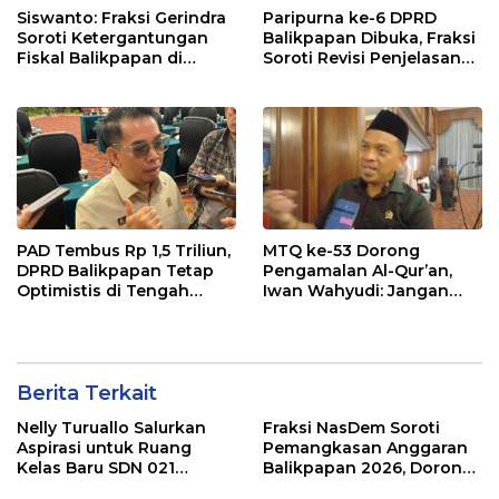
Siswanto: Fraksi Gerindra
Paripurna ke-6 DPRD
Soroti Ketergantungan
Balikpapan Dibuka, Fraksi
Fiskal Balikpapan di
Soroti Revisi Penjelasan
Tengah Koreksi TKD 2026
Raperda APBD 2026
PAD Tembus Rp 1,5 Triliun,
MTQ ke-53 Dorong
DPRD Balikpapan Tetap
Pengamalan Al-Qur’an,
Optimistis di Tengah
Iwan Wahyudi: Jangan
Pemotongan TKD
Hanya Indah Dibaca, Tapi
Juga Diamalkan
Berita Terkait
Nelly Turuallo Salurkan
Fraksi NasDem Soroti
Aspirasi untuk Ruang
Pemangkasan Anggaran
Kelas Baru SDN 021
Balikpapan 2026, Dorong
Karang Jati
Prioritas pada Layanan