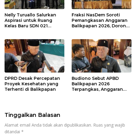
Nelly Turuallo Salurkan
Fraksi NasDem Soroti
Aspirasi untuk Ruang
Pemangkasan Anggaran
Kelas Baru SDN 021
Balikpapan 2026, Dorong
Karang Jati
Prioritas pada Layanan
Publik
DPRD Desak Percepatan
Budiono Sebut APBD
Proyek Kesehatan yang
Balikpapan 2026
Terhenti di Balikpapan
Terpangkas, Anggaran
Pendidikan Justru Naik
Tinggalkan Balasan
Alamat email Anda tidak akan dipublikasikan.
Ruas yang wajib
ditandai
*