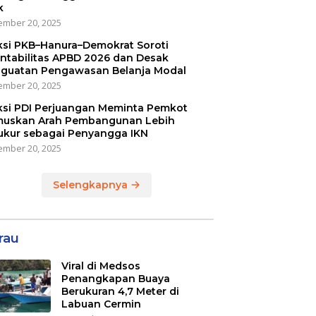
k
mber 20, 2025
ksi PKB–Hanura–Demokrat Soroti
ntabilitas APBD 2026 dan Desak
guatan Pengawasan Belanja Modal
mber 20, 2025
ksi PDI Perjuangan Meminta Pemkot
uskan Arah Pembangunan Lebih
ukur sebagai Penyangga IKN
mber 20, 2025
Selengkapnya
rau
Viral di Medsos
Penangkapan Buaya
Berukuran 4,7 Meter di
Labuan Cermin