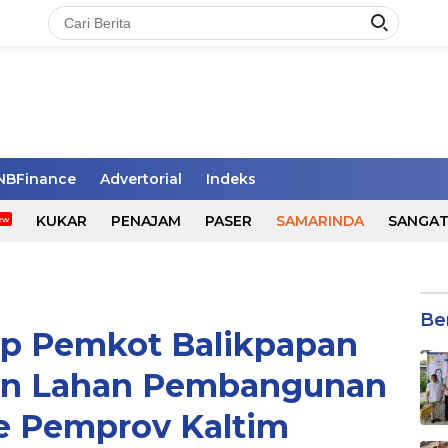
NBFinance
Advertorial
Indeks
KUKAR
PENAJAM
PASER
SAMARINDA
SANGA
Be
ap Pemkot Balikpapan
an Lahan Pembangunan
 Pemprov Kaltim