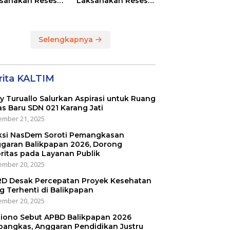
sanakan Reses
Laksanakan Reses
Masing-masing
di RT 01 dan RT 54
ayah Dapilnya di
Sumber Rejo di Kota
a Balikpapan
Balikpapan
Selengkapnya
rita KALTIM
ly Turuallo Salurkan Aspirasi untuk Ruang
as Baru SDN 021 Karang Jati
mber 21, 2025
ksi NasDem Soroti Pemangkasan
garan Balikpapan 2026, Dorong
oritas pada Layanan Publik
mber 20, 2025
D Desak Percepatan Proyek Kesehatan
g Terhenti di Balikpapan
mber 20, 2025
iono Sebut APBD Balikpapan 2026
pangkas, Anggaran Pendidikan Justru