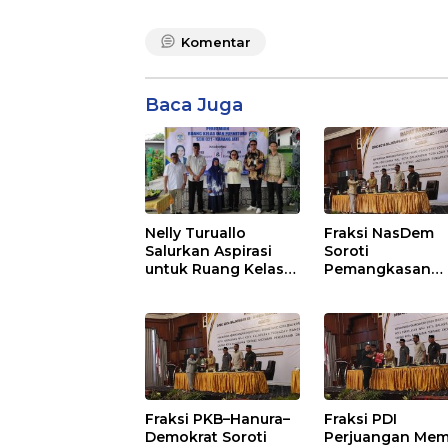
Komentar
Baca Juga
Nelly Turuallo
Fraksi NasDem
Salurkan Aspirasi
Soroti
untuk Ruang Kelas
Pemangkasan
Baru SDN 021 Karang
Anggaran
Jati
Balikpapan 2026
Dorong Priorita
pada Layanan
Publik
Fraksi PKB–Hanura–
Fraksi PDI
Demokrat Soroti
Perjuangan Mem