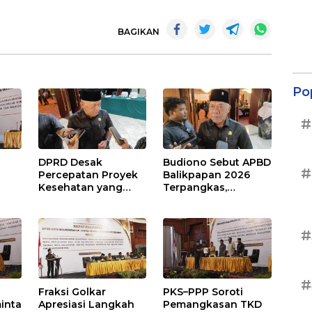
BAGIKAN
Po
#
DPRD Desak
Budiono Sebut APBD
#
Percepatan Proyek
Balikpapan 2026
Kesehatan yang
Terpangkas,
Terhenti di
Anggaran
,
Balikpapan
Pendidikan Justru
s
Naik
#
#
Fraksi Golkar
PKS–PPP Soroti
inta
Apresiasi Langkah
Pemangkasan TKD