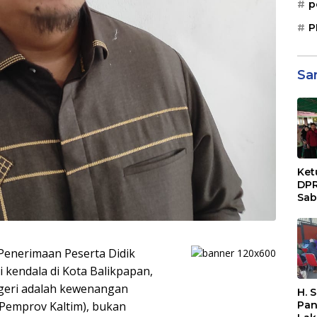
p
P
Sa
Ket
DPR
Sab
Sos
Paj
Dae
Sep
enerimaan Peserta Didik
Bal
 kendala di Kota Balikpapan,
eri adalah kewenangan
H. 
Pan
(Pemprov Kaltim), bukan