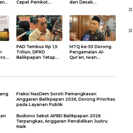
an
Cepat Pemkot
dan Desak
nan
Sesuaikan APBD
Optimalisasi PAD
#
2026
dalam Pembahasan
gga
APBD Balikpapan
2026
#
PAD Tembus Rp 1,5
MTQ ke-53 Dorong
n
Triliun, DPRD
Pengamalan Al-
roti
Balikpapan Tetap
Qur’an, Iwan
n
Optimistis di Tengah
Wahyudi: Jangan
026
Pemotongan TKD
Hanya Indah Dibaca,
Tapi Juga Diamalkan
uang
Fraksi NasDem Soroti Pemangkasan
Anggaran Balikpapan 2026, Dorong Prioritas
pada Layanan Publik
tan
Budiono Sebut APBD Balikpapan 2026
Terpangkas, Anggaran Pendidikan Justru
Naik