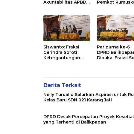
Akuntabilitas APBD
Pemkot Rumusk
2026 dan Desak
Arah Pembangu
Penguatan
Lebih Terukur
Pengawasan
sebagai Penyan
Belanja Modal
IKN
Siswanto: Fraksi
Paripurna ke-6
Gerindra Soroti
DPRD Balikpapa
Ketergantungan
Dibuka, Fraksi So
Fiskal Balikpapan di
Revisi Penjelasa
Tengah Koreksi TKD
Raperda APBD 2
2026
Berita Terkait
Nelly Turuallo Salurkan Aspirasi untuk R
Kelas Baru SDN 021 Karang Jati
DPRD Desak Percepatan Proyek Keseha
yang Terhenti di Balikpapan