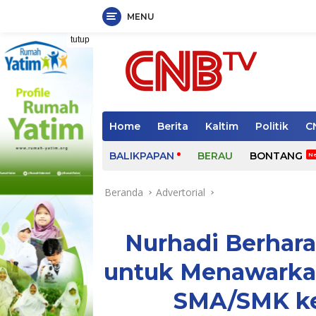
MENU
Langsung
tutup
ke
konten
Home
Berita
Kaltim
Politik
C
BALIKPAPAN
BERAU
BONTANG
Beranda
Advertorial
Nurhadi Berhar
untuk Menawark
SMA/SMK ke