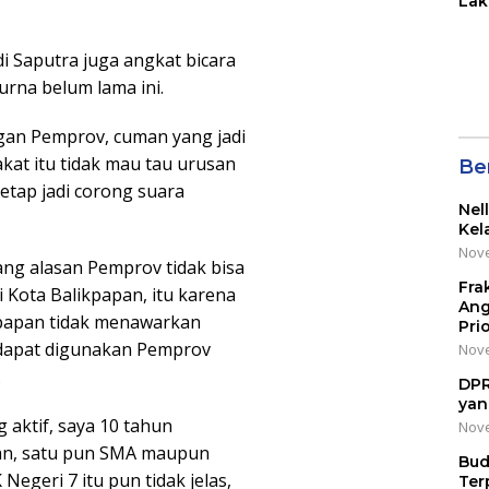
Lak
di 
Wil
 Saputra juga angkat bicara
Kot
urna belum lama ini.
n Pemprov, cuman yang jadi
kat itu tidak mau tau urusan
Be
tetap jadi corong suara
Nel
Kel
Nove
ang alasan Pemprov tidak bisa
Fra
Kota Balikpapan, itu karena
Ang
kpapan tidak menawarkan
Pri
g dapat digunakan Pemprov
Nove
.
DPR
yan
g aktif, saya 10 tahun
Nove
an, satu pun SMA maupun
Bud
egeri 7 itu pun tidak jelas,
Ter