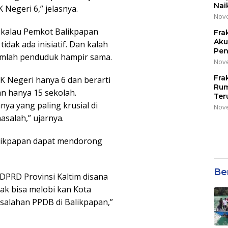
Nai
 Negeri 6,” jelasnya.
Nove
 kalau Pemkot Balikpapan
Fra
Aku
idak ada inisiatif. Dan kalah
Pen
umlah penduduk hampir sama.
Nove
Fra
K Negeri hanya 6 dan berarti
Rum
an hanya 15 sekolah.
Ter
ya yang paling krusial di
Nove
asalah,” ujarnya.
alikpapan dapat mendorong
Be
DPRD Provinsi Kaltim disana
dak bisa melobi kan Kota
salahan PPDB di Balikpapan,”