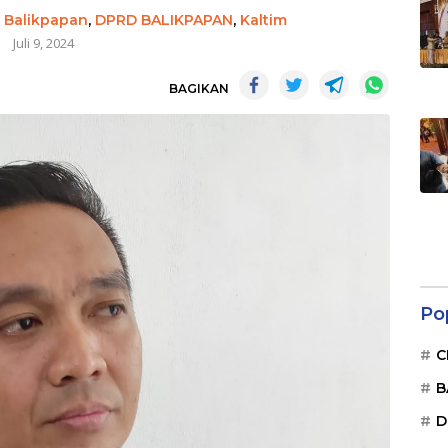
,
Balikpapan
,
DPRD BALIKPAPAN
,
Kaltim
Juli 9, 2024
BAGIKAN
Po
C
B
D