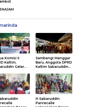
emkot
ENAJAM
marinda
ua Komisi II
Sambangi Manggar
D Kaltim,
Baru, Anggota DPRD
aruddin Gelar
Kaltim Sabaruddin
ialisasi Perda
Panrecalle Sosper
ak dan Retribusi
Kepemudaan di
rah di
Balikpapan
inggan Raya
ikpapan
Sabaruddin
H Sabaruddin
recalle
Panrecalle