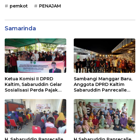
pemkot
PENAJAM
Samarinda
Ketua Komisi II DPRD
Sambangi Manggar Baru,
Kaltim, Sabaruddin Gelar
Anggota DPRD Kaltim
Sosialisasi Perda Pajak
Sabaruddin Panrecalle
dan Retribusi Daerah di
Sosper Kepemudaan di
Sepinggan Raya
Balikpapan
Balikpapan
H. Sabaruddin Panrecalle
H Sabaruddin Panrecalle