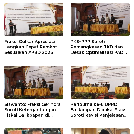
Pengawasan Belanja
Terukur sebagai
Modal
Penyangga IKN
Fraksi Golkar Apresiasi
PKS–PPP Soroti
Langkah Cepat Pemkot
Pemangkasan TKD dan
Sesuaikan APBD 2026
Desak Optimalisasi PAD
dalam Pembahasan APBD
Balikpapan 2026
Siswanto: Fraksi Gerindra
Paripurna ke-6 DPRD
Soroti Ketergantungan
Balikpapan Dibuka, Fraksi
Fiskal Balikpapan di
Soroti Revisi Penjelasan
Tengah Koreksi TKD 2026
Raperda APBD 2026