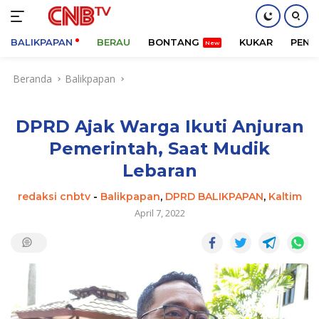
BALIKPAPAN
BERAU
BONTANG
KUKAR
PENA
Langsung
Beranda
Balikpapan
ke
konten
DPRD Ajak Warga Ikuti Anjuran
Pemerintah, Saat Mudik
Lebaran
redaksi cnbtv
-
Balikpapan
,
DPRD BALIKPAPAN
,
Kaltim
April 7, 2022