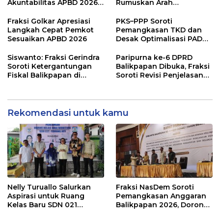
Akuntabilitas APBD 2026
Rumuskan Arah
dan Desak Penguatan
Pembangunan Lebih
Pengawasan Belanja
Terukur sebagai
Fraksi Golkar Apresiasi
PKS–PPP Soroti
Modal
Penyangga IKN
Langkah Cepat Pemkot
Pemangkasan TKD dan
Sesuaikan APBD 2026
Desak Optimalisasi PAD
dalam Pembahasan APBD
Balikpapan 2026
Siswanto: Fraksi Gerindra
Paripurna ke-6 DPRD
Soroti Ketergantungan
Balikpapan Dibuka, Fraksi
Fiskal Balikpapan di
Soroti Revisi Penjelasan
Tengah Koreksi TKD 2026
Raperda APBD 2026
Rekomendasi untuk kamu
Nelly Turuallo Salurkan
Fraksi NasDem Soroti
Aspirasi untuk Ruang
Pemangkasan Anggaran
Kelas Baru SDN 021
Balikpapan 2026, Dorong
Karang Jati
Prioritas pada Layanan