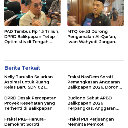
PAD Tembus Rp 1,5 Triliun,
MTQ ke-53 Dorong
DPRD Balikpapan Tetap
Pengamalan Al-Qur’an,
Optimistis di Tengah
Iwan Wahyudi: Jangan
Pemotongan TKD
Hanya Indah Dibaca, Tapi
Juga Diamalkan
Berita Terkait
Nelly Turuallo Salurkan
Fraksi NasDem Soroti
Aspirasi untuk Ruang
Pemangkasan Anggaran
Kelas Baru SDN 021
Balikpapan 2026, Dorong
Karang Jati
Prioritas pada Layanan
Publik
DPRD Desak Percepatan
Budiono Sebut APBD
Proyek Kesehatan yang
Balikpapan 2026
Terhenti di Balikpapan
Terpangkas, Anggaran
Pendidikan Justru Naik
Fraksi PKB–Hanura–
Fraksi PDI Perjuangan
Demokrat Soroti
Meminta Pemkot