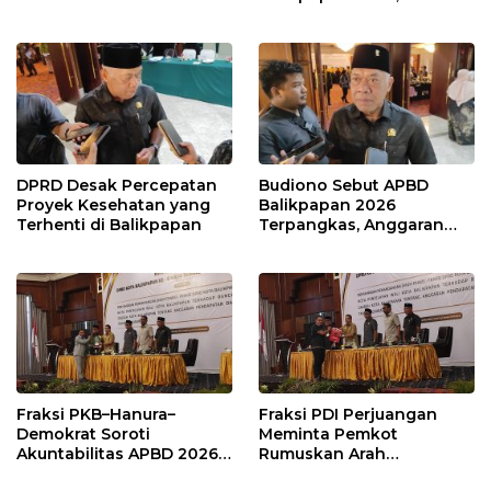
Karang Jati
Prioritas pada Layanan
Publik
DPRD Desak Percepatan
Budiono Sebut APBD
Proyek Kesehatan yang
Balikpapan 2026
Terhenti di Balikpapan
Terpangkas, Anggaran
Pendidikan Justru Naik
Fraksi PKB–Hanura–
Fraksi PDI Perjuangan
Demokrat Soroti
Meminta Pemkot
Akuntabilitas APBD 2026
Rumuskan Arah
dan Desak Penguatan
Pembangunan Lebih