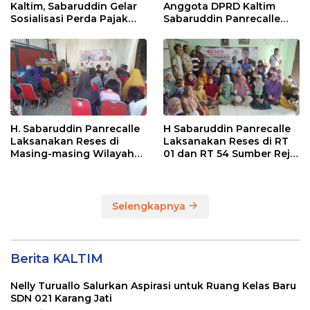
Kaltim, Sabaruddin Gelar
Anggota DPRD Kaltim
Sosialisasi Perda Pajak
Sabaruddin Panrecalle
dan Retribusi Daerah di
Sosper Kepemudaan di
Sepinggan Raya
Balikpapan
Balikpapan
H. Sabaruddin Panrecalle
H Sabaruddin Panrecalle
Laksanakan Reses di
Laksanakan Reses di RT
Masing-masing Wilayah
01 dan RT 54 Sumber Rejo
Dapilnya di Kota
di Kota Balikpapan
Balikpapan
Selengkapnya
Berita KALTIM
Nelly Turuallo Salurkan Aspirasi untuk Ruang Kelas Baru
SDN 021 Karang Jati