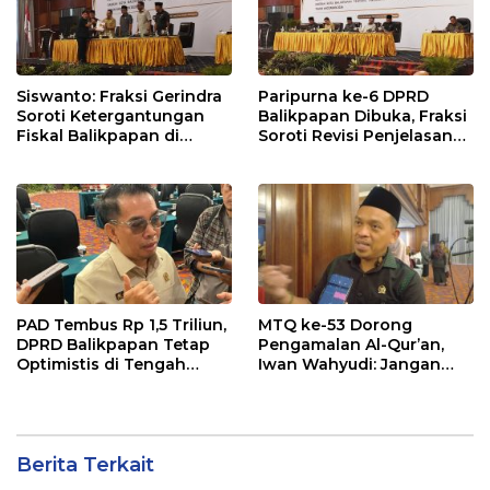
Siswanto: Fraksi Gerindra
Paripurna ke-6 DPRD
Soroti Ketergantungan
Balikpapan Dibuka, Fraksi
Fiskal Balikpapan di
Soroti Revisi Penjelasan
Tengah Koreksi TKD 2026
Raperda APBD 2026
PAD Tembus Rp 1,5 Triliun,
MTQ ke-53 Dorong
DPRD Balikpapan Tetap
Pengamalan Al-Qur’an,
Optimistis di Tengah
Iwan Wahyudi: Jangan
Pemotongan TKD
Hanya Indah Dibaca, Tapi
Juga Diamalkan
Berita Terkait