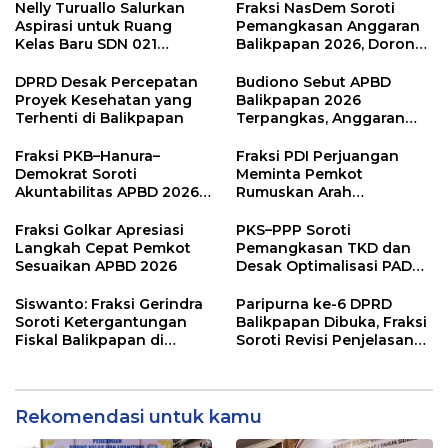
Nelly Turuallo Salurkan
Fraksi NasDem Soroti
Aspirasi untuk Ruang
Pemangkasan Anggaran
Kelas Baru SDN 021
Balikpapan 2026, Dorong
Karang Jati
Prioritas pada Layanan
Publik
DPRD Desak Percepatan
Budiono Sebut APBD
Proyek Kesehatan yang
Balikpapan 2026
Terhenti di Balikpapan
Terpangkas, Anggaran
Pendidikan Justru Naik
Fraksi PKB–Hanura–
Fraksi PDI Perjuangan
Demokrat Soroti
Meminta Pemkot
Akuntabilitas APBD 2026
Rumuskan Arah
dan Desak Penguatan
Pembangunan Lebih
Pengawasan Belanja
Terukur sebagai
Fraksi Golkar Apresiasi
PKS–PPP Soroti
Modal
Penyangga IKN
Langkah Cepat Pemkot
Pemangkasan TKD dan
Sesuaikan APBD 2026
Desak Optimalisasi PAD
dalam Pembahasan APBD
Balikpapan 2026
Siswanto: Fraksi Gerindra
Paripurna ke-6 DPRD
Soroti Ketergantungan
Balikpapan Dibuka, Fraksi
Fiskal Balikpapan di
Soroti Revisi Penjelasan
Tengah Koreksi TKD 2026
Raperda APBD 2026
Rekomendasi untuk kamu