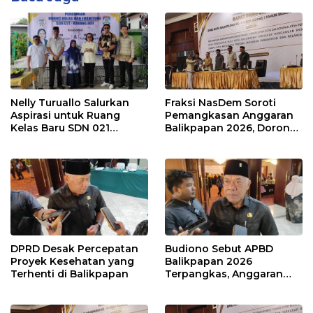
Nelly Turuallo Salurkan
Fraksi NasDem Soroti
Aspirasi untuk Ruang
Pemangkasan Anggaran
Kelas Baru SDN 021
Balikpapan 2026, Dorong
Karang Jati
Prioritas pada Layanan
Publik
DPRD Desak Percepatan
Budiono Sebut APBD
Proyek Kesehatan yang
Balikpapan 2026
Terhenti di Balikpapan
Terpangkas, Anggaran
Pendidikan Justru Naik