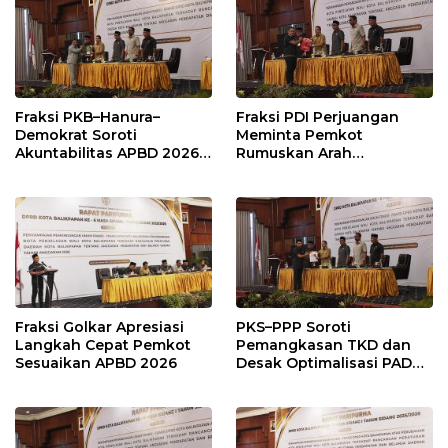
Fraksi PKB–Hanura–
Fraksi PDI Perjuangan
Demokrat Soroti
Meminta Pemkot
Akuntabilitas APBD 2026
Rumuskan Arah
dan Desak Penguatan
Pembangunan Lebih
Pengawasan Belanja
Terukur sebagai
Modal
Penyangga IKN
Fraksi Golkar Apresiasi
PKS–PPP Soroti
Langkah Cepat Pemkot
Pemangkasan TKD dan
Sesuaikan APBD 2026
Desak Optimalisasi PAD
dalam Pembahasan APBD
Balikpapan 2026