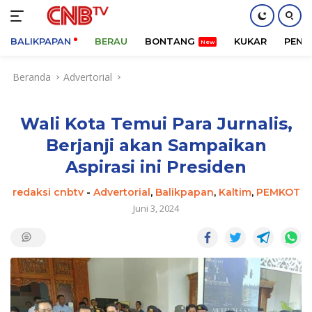
BALIKPAPAN
BERAU
BONTANG
KUKAR
PENA
Langsung
Beranda
Advertorial
ke
konten
Wali Kota Temui Para Jurnalis,
Berjanji akan Sampaikan
Aspirasi ini Presiden
redaksi cnbtv
-
Advertorial
,
Balikpapan
,
Kaltim
,
PEMKOT
Juni 3, 2024