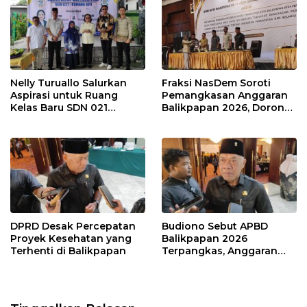
Nelly Turuallo Salurkan
Fraksi NasDem Soroti
Aspirasi untuk Ruang
Pemangkasan Anggaran
Kelas Baru SDN 021
Balikpapan 2026, Dorong
Karang Jati
Prioritas pada Layanan
Publik
DPRD Desak Percepatan
Budiono Sebut APBD
Proyek Kesehatan yang
Balikpapan 2026
Terhenti di Balikpapan
Terpangkas, Anggaran
Pendidikan Justru Naik