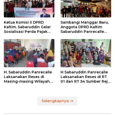
Ketua Komisi II DPRD
Sambangi Manggar Baru,
Kaltim, Sabaruddin Gelar
Anggota DPRD Kaltim
Sosialisasi Perda Pajak
Sabaruddin Panrecalle
dan Retribusi Daerah di
Sosper Kepemudaan di
Sepinggan Raya
Balikpapan
Balikpapan
H. Sabaruddin Panrecalle
H Sabaruddin Panrecalle
Laksanakan Reses di
Laksanakan Reses di RT
Masing-masing Wilayah
01 dan RT 54 Sumber Rejo
Dapilnya di Kota
di Kota Balikpapan
Balikpapan
Selengkapnya