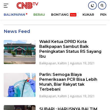
BALIKPAPAN
BERAU
BONTANG
KUKAR
PENA
Langsung
ke
News Feed
konten
Wakil Ketua DPRD Kota
Balikpapan Sambut Baik
Peningkatan Status RS Sayang
Ibu
Balikpapan
,
Kaltim
|
Agustus 19, 2021
Parlin: Semoga Biaya
Pemeriksaan PCR Bisa Lebih
Murah, Biar Rakyat tak
Terbebani
Balikpapan
,
Kaltim
|
Agustus 19, 2021
SUBARI : HARUSNYA BALTIM