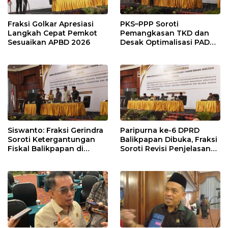
Fraksi Golkar Apresiasi
PKS–PPP Soroti
Langkah Cepat Pemkot
Pemangkasan TKD dan
Sesuaikan APBD 2026
Desak Optimalisasi PAD
dalam Pembahasan APBD
Balikpapan 2026
Siswanto: Fraksi Gerindra
Paripurna ke-6 DPRD
Soroti Ketergantungan
Balikpapan Dibuka, Fraksi
Fiskal Balikpapan di
Soroti Revisi Penjelasan
Tengah Koreksi TKD 2026
Raperda APBD 2026