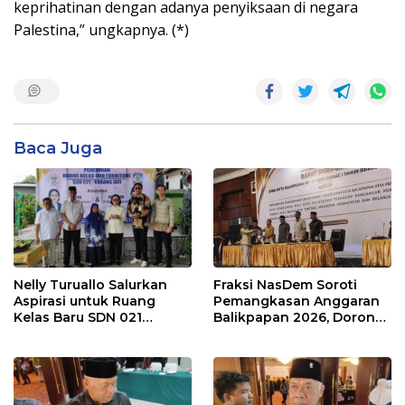
keprihatinan dengan adanya penyiksaan di negara
Palestina,” ungkapnya. (*)
Baca Juga
Nelly Turuallo Salurkan
Fraksi NasDem Soroti
Aspirasi untuk Ruang
Pemangkasan Anggaran
Kelas Baru SDN 021
Balikpapan 2026, Dorong
Karang Jati
Prioritas pada Layanan
Publik