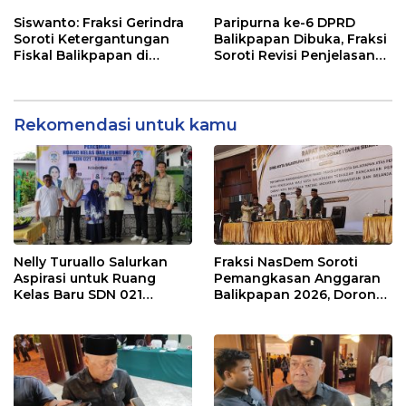
dalam Pembahasan APBD
Balikpapan 2026
Siswanto: Fraksi Gerindra
Paripurna ke-6 DPRD
Soroti Ketergantungan
Balikpapan Dibuka, Fraksi
Fiskal Balikpapan di
Soroti Revisi Penjelasan
Tengah Koreksi TKD 2026
Raperda APBD 2026
Rekomendasi untuk kamu
Nelly Turuallo Salurkan
Fraksi NasDem Soroti
Aspirasi untuk Ruang
Pemangkasan Anggaran
Kelas Baru SDN 021
Balikpapan 2026, Dorong
Karang Jati
Prioritas pada Layanan
Publik