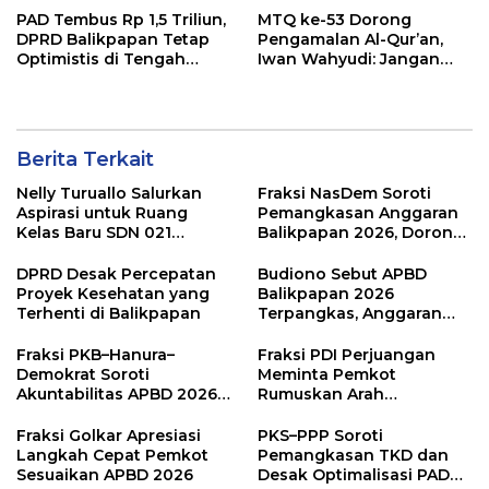
PAD Tembus Rp 1,5 Triliun,
MTQ ke-53 Dorong
DPRD Balikpapan Tetap
Pengamalan Al-Qur’an,
Optimistis di Tengah
Iwan Wahyudi: Jangan
Pemotongan TKD
Hanya Indah Dibaca, Tapi
Juga Diamalkan
Berita Terkait
Nelly Turuallo Salurkan
Fraksi NasDem Soroti
Aspirasi untuk Ruang
Pemangkasan Anggaran
Kelas Baru SDN 021
Balikpapan 2026, Dorong
Karang Jati
Prioritas pada Layanan
Publik
DPRD Desak Percepatan
Budiono Sebut APBD
Proyek Kesehatan yang
Balikpapan 2026
Terhenti di Balikpapan
Terpangkas, Anggaran
Pendidikan Justru Naik
Fraksi PKB–Hanura–
Fraksi PDI Perjuangan
Demokrat Soroti
Meminta Pemkot
Akuntabilitas APBD 2026
Rumuskan Arah
dan Desak Penguatan
Pembangunan Lebih
Pengawasan Belanja
Terukur sebagai
Fraksi Golkar Apresiasi
PKS–PPP Soroti
Modal
Penyangga IKN
Langkah Cepat Pemkot
Pemangkasan TKD dan
Sesuaikan APBD 2026
Desak Optimalisasi PAD