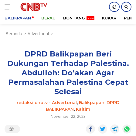
BALIKPAPAN
BERAU
BONTANG
KUKAR
PENA
Langsung
Beranda
Advertorial
ke
konten
DPRD Balikpapan Beri
Dukungan Terhadap Palestina.
Abdulloh: Do’akan Agar
Permasalahan Palestina Cepat
Selesai
redaksi cnbtv
-
Advertorial
,
Balikpapan
,
DPRD
BALIKPAPAN
,
Kaltim
November 22, 2023