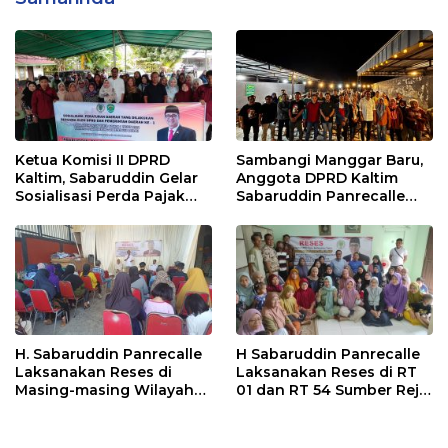
Ketua Komisi II DPRD
Sambangi Manggar Baru,
Kaltim, Sabaruddin Gelar
Anggota DPRD Kaltim
Sosialisasi Perda Pajak
Sabaruddin Panrecalle
dan Retribusi Daerah di
Sosper Kepemudaan di
Sepinggan Raya
Balikpapan
Balikpapan
H. Sabaruddin Panrecalle
H Sabaruddin Panrecalle
Laksanakan Reses di
Laksanakan Reses di RT
Masing-masing Wilayah
01 dan RT 54 Sumber Rejo
Dapilnya di Kota
di Kota Balikpapan
Balikpapan