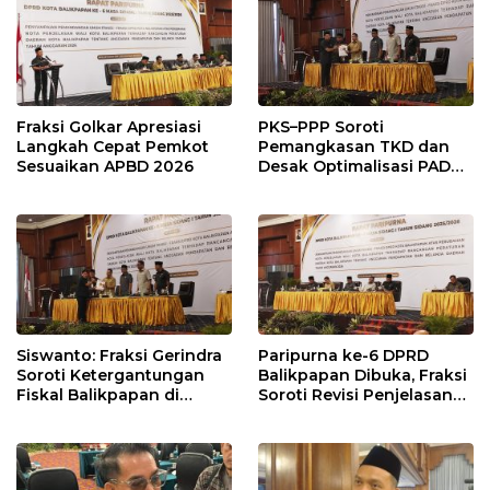
Fraksi Golkar Apresiasi
PKS–PPP Soroti
Langkah Cepat Pemkot
Pemangkasan TKD dan
Sesuaikan APBD 2026
Desak Optimalisasi PAD
dalam Pembahasan APBD
Balikpapan 2026
Siswanto: Fraksi Gerindra
Paripurna ke-6 DPRD
Soroti Ketergantungan
Balikpapan Dibuka, Fraksi
Fiskal Balikpapan di
Soroti Revisi Penjelasan
Tengah Koreksi TKD 2026
Raperda APBD 2026