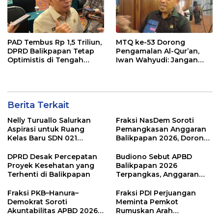
PAD Tembus Rp 1,5 Triliun,
MTQ ke-53 Dorong
DPRD Balikpapan Tetap
Pengamalan Al-Qur’an,
Optimistis di Tengah
Iwan Wahyudi: Jangan
Pemotongan TKD
Hanya Indah Dibaca, Tapi
Juga Diamalkan
Berita Terkait
Nelly Turuallo Salurkan
Fraksi NasDem Soroti
Aspirasi untuk Ruang
Pemangkasan Anggaran
Kelas Baru SDN 021
Balikpapan 2026, Dorong
Karang Jati
Prioritas pada Layanan
Publik
DPRD Desak Percepatan
Budiono Sebut APBD
Proyek Kesehatan yang
Balikpapan 2026
Terhenti di Balikpapan
Terpangkas, Anggaran
Pendidikan Justru Naik
Fraksi PKB–Hanura–
Fraksi PDI Perjuangan
Demokrat Soroti
Meminta Pemkot
Akuntabilitas APBD 2026
Rumuskan Arah
dan Desak Penguatan
Pembangunan Lebih