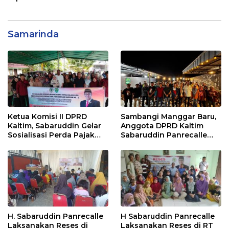
Samarinda
Ketua Komisi II DPRD
Sambangi Manggar Baru,
Kaltim, Sabaruddin Gelar
Anggota DPRD Kaltim
Sosialisasi Perda Pajak
Sabaruddin Panrecalle
dan Retribusi Daerah di
Sosper Kepemudaan di
Sepinggan Raya
Balikpapan
Balikpapan
H. Sabaruddin Panrecalle
H Sabaruddin Panrecalle
Laksanakan Reses di
Laksanakan Reses di RT