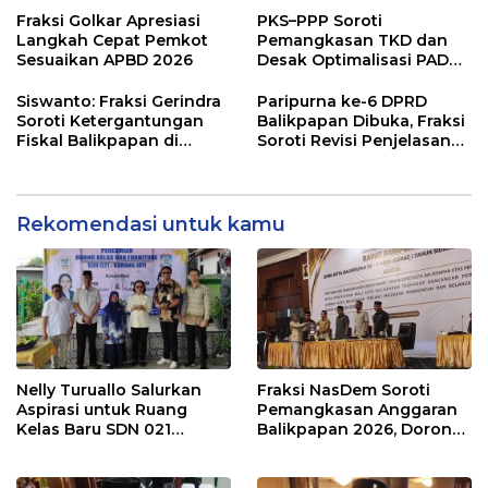
Pengawasan Belanja
Terukur sebagai
Fraksi Golkar Apresiasi
PKS–PPP Soroti
Modal
Penyangga IKN
Langkah Cepat Pemkot
Pemangkasan TKD dan
Sesuaikan APBD 2026
Desak Optimalisasi PAD
dalam Pembahasan APBD
Balikpapan 2026
Siswanto: Fraksi Gerindra
Paripurna ke-6 DPRD
Soroti Ketergantungan
Balikpapan Dibuka, Fraksi
Fiskal Balikpapan di
Soroti Revisi Penjelasan
Tengah Koreksi TKD 2026
Raperda APBD 2026
Rekomendasi untuk kamu
Nelly Turuallo Salurkan
Fraksi NasDem Soroti
Aspirasi untuk Ruang
Pemangkasan Anggaran
Kelas Baru SDN 021
Balikpapan 2026, Dorong
Karang Jati
Prioritas pada Layanan
Publik