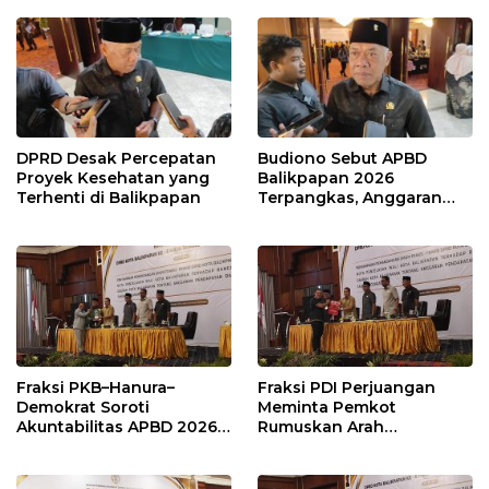
Publik
DPRD Desak Percepatan
Budiono Sebut APBD
Proyek Kesehatan yang
Balikpapan 2026
Terhenti di Balikpapan
Terpangkas, Anggaran
Pendidikan Justru Naik
Fraksi PKB–Hanura–
Fraksi PDI Perjuangan
Demokrat Soroti
Meminta Pemkot
Akuntabilitas APBD 2026
Rumuskan Arah
dan Desak Penguatan
Pembangunan Lebih
Pengawasan Belanja
Terukur sebagai
Modal
Penyangga IKN