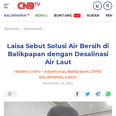
BALIKPAPAN
BERAU
BONTANG
KUKAR
PENA
Langsung
Beranda
Advertorial
ke
konten
Laisa Sebut Solusi Air Bersih di
Balikpapan dengan Desalinasi
Air Laut
redaksi cnbtv
-
Advertorial
,
Balikpapan
,
DPRD
BALIKPAPAN
,
Kaltim
November 24, 2023