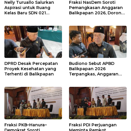
Nelly Turuallo Salurkan
Fraksi NasDem Soroti
Aspirasi untuk Ruang
Pemangkasan Anggaran
Kelas Baru SDN 021
Balikpapan 2026, Dorong
Karang Jati
Prioritas pada Layanan
Publik
DPRD Desak Percepatan
Budiono Sebut APBD
Proyek Kesehatan yang
Balikpapan 2026
Terhenti di Balikpapan
Terpangkas, Anggaran
Pendidikan Justru Naik
Fraksi PKB–Hanura–
Fraksi PDI Perjuangan
Demokrat Soroti
Meminta Pemkot