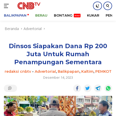
BALIKPAPAN
BERAU
BONTANG
KUKAR
PENA
Langsung
Beranda
Advertorial
ke
konten
Dinsos Siapakan Dana Rp 200
Juta Untuk Rumah
Penampungan Sementara
redaksi cnbtv
-
Advertorial
,
Balikpapan
,
Kaltim
,
PEMKOT
Desember 14, 2023