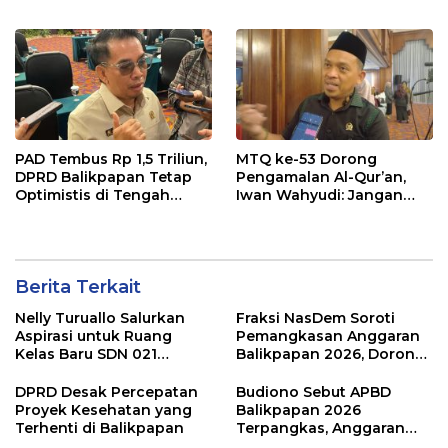
Tengah Koreksi TKD 2026
Raperda APBD 2026
PAD Tembus Rp 1,5 Triliun,
MTQ ke-53 Dorong
DPRD Balikpapan Tetap
Pengamalan Al-Qur’an,
Optimistis di Tengah
Iwan Wahyudi: Jangan
Pemotongan TKD
Hanya Indah Dibaca, Tapi
Juga Diamalkan
Berita Terkait
Nelly Turuallo Salurkan
Fraksi NasDem Soroti
Aspirasi untuk Ruang
Pemangkasan Anggaran
Kelas Baru SDN 021
Balikpapan 2026, Dorong
Karang Jati
Prioritas pada Layanan
Publik
DPRD Desak Percepatan
Budiono Sebut APBD
Proyek Kesehatan yang
Balikpapan 2026
Terhenti di Balikpapan
Terpangkas, Anggaran
Pendidikan Justru Naik