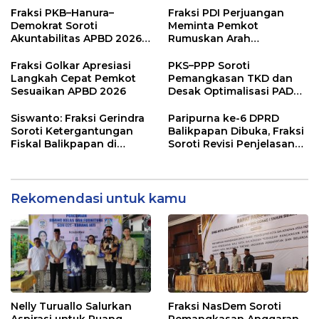
Fraksi PKB–Hanura–
Fraksi PDI Perjuangan
Demokrat Soroti
Meminta Pemkot
Akuntabilitas APBD 2026
Rumuskan Arah
dan Desak Penguatan
Pembangunan Lebih
Pengawasan Belanja
Terukur sebagai
Fraksi Golkar Apresiasi
PKS–PPP Soroti
Modal
Penyangga IKN
Langkah Cepat Pemkot
Pemangkasan TKD dan
Sesuaikan APBD 2026
Desak Optimalisasi PAD
dalam Pembahasan APBD
Balikpapan 2026
Siswanto: Fraksi Gerindra
Paripurna ke-6 DPRD
Soroti Ketergantungan
Balikpapan Dibuka, Fraksi
Fiskal Balikpapan di
Soroti Revisi Penjelasan
Tengah Koreksi TKD 2026
Raperda APBD 2026
Rekomendasi untuk kamu
Nelly Turuallo Salurkan
Fraksi NasDem Soroti
Aspirasi untuk Ruang
Pemangkasan Anggaran