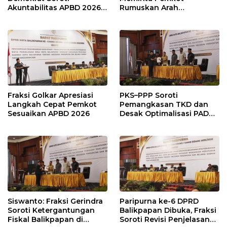
Akuntabilitas APBD 2026
Rumuskan Arah
dan Desak Penguatan
Pembangunan Lebih
Pengawasan Belanja
Terukur sebagai
Modal
Penyangga IKN
Fraksi Golkar Apresiasi
PKS–PPP Soroti
Langkah Cepat Pemkot
Pemangkasan TKD dan
Sesuaikan APBD 2026
Desak Optimalisasi PAD
dalam Pembahasan APBD
Balikpapan 2026
Siswanto: Fraksi Gerindra
Paripurna ke-6 DPRD
Soroti Ketergantungan
Balikpapan Dibuka, Fraksi
Fiskal Balikpapan di
Soroti Revisi Penjelasan