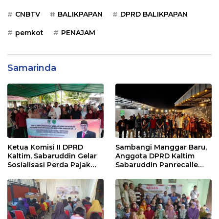
CNBTV
BALIKPAPAN
DPRD BALIKPAPAN
pemkot
PENAJAM
Samarinda
Ketua Komisi II DPRD
Sambangi Manggar Baru,
Kaltim, Sabaruddin Gelar
Anggota DPRD Kaltim
Sosialisasi Perda Pajak
Sabaruddin Panrecalle
dan Retribusi Daerah di
Sosper Kepemudaan di
Sepinggan Raya
Balikpapan
Balikpapan