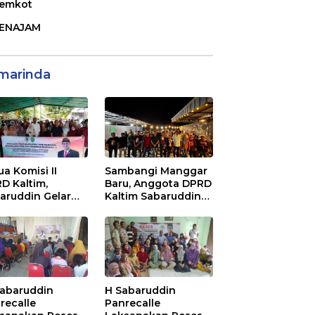
emkot
ENAJAM
marinda
ua Komisi II
Sambangi Manggar
D Kaltim,
Baru, Anggota DPRD
aruddin Gelar
Kaltim Sabaruddin
ialisasi Perda
Panrecalle Sosper
ak dan Retribusi
Kepemudaan di
rah di
Balikpapan
inggan Raya
ikpapan
Sabaruddin
H Sabaruddin
recalle
Panrecalle