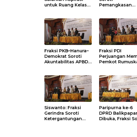
untuk Ruang Kelas
Pemangkasan
Baru SDN 021 Karang
Anggaran
Jati
Balikpapan 2026
Dorong Priorita
pada Layanan
Publik
Fraksi PKB–Hanura–
Fraksi PDI
Demokrat Soroti
Perjuangan Mem
Akuntabilitas APBD
Pemkot Rumusk
2026 dan Desak
Arah Pembangu
Penguatan
Lebih Terukur
Pengawasan
sebagai Penyan
Belanja Modal
IKN
Siswanto: Fraksi
Paripurna ke-6
Gerindra Soroti
DPRD Balikpapa
Ketergantungan
Dibuka, Fraksi So
Fiskal Balikpapan di
Revisi Penjelasa
Tengah Koreksi TKD
Raperda APBD 2
2026