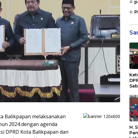
p
P
Sa
Ket
DPR
Sab
Sos
Paj
Dae
Sep
Bal
a Balikpapan melaksanakan
tahun 2024 dengan agenda
H. 
ksi DPRD Kota Balikpapan dan
Pan