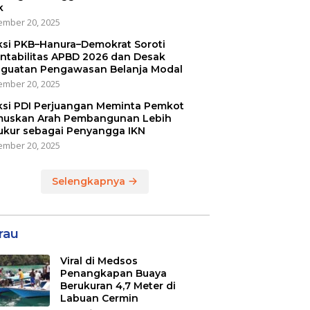
k
mber 20, 2025
ksi PKB–Hanura–Demokrat Soroti
ntabilitas APBD 2026 dan Desak
guatan Pengawasan Belanja Modal
mber 20, 2025
ksi PDI Perjuangan Meminta Pemkot
uskan Arah Pembangunan Lebih
ukur sebagai Penyangga IKN
mber 20, 2025
Selengkapnya
rau
Viral di Medsos
Penangkapan Buaya
Berukuran 4,7 Meter di
Labuan Cermin