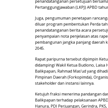
penandatanganan persetujuan bersama
Pertanggungjawaban (LKPJ) APBD tahun 
Juga, pengumuman penetapan rancanga
diluar program pembentukan Perda tahu
penandatanganan berita acara persetu
penyampaian nota penjelasan atas rape
pembangunan jangka panjang daerah ko
2045.
Rapat paripurna tersebut dipimpin Ket
didampingi Wakil Ketua Budiono, Laisa 
Balikpapan, Rahmad Mas’ud yang dihadi
Pimpinan Daerah (Forkopimda), Organis
stakeholder dan instansi lainnya.
Ketujuh fraksi menerima pandangan dan
Balikpapan terhadap pelaksanaan APBD 2
Hanura, PDI Perjuangan, Gerindra, PK