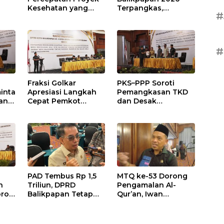
Kesehatan yang
Terpangkas,
#
Terhenti di
Anggaran
,
Balikpapan
Pendidikan Justru
s
Naik
#
Fraksi Golkar
PKS–PPP Soroti
inta
Apresiasi Langkah
Pemangkasan TKD
an
Cepat Pemkot
dan Desak
nan
Sesuaikan APBD
Optimalisasi PAD
2026
dalam Pembahasan
gga
APBD Balikpapan
2026
PAD Tembus Rp 1,5
MTQ ke-53 Dorong
n
Triliun, DPRD
Pengamalan Al-
roti
Balikpapan Tetap
Qur’an, Iwan
n
Optimistis di Tengah
Wahyudi: Jangan
026
Pemotongan TKD
Hanya Indah Dibaca,
Tapi Juga Diamalkan