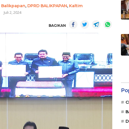
,
Balikpapan
,
DPRD BALIKPAPAN
,
Kaltim
Juli 2, 2024
BAGIKAN
Po
C
B
D