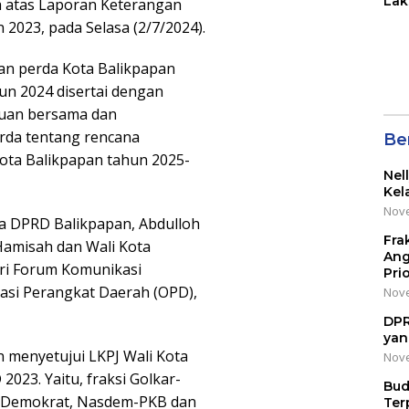
Lak
 atas Laporan Keterangan
di 
2023, pada Selasa (2/7/2024).
Wil
Kot
n perda Kota Balikpapan
n 2024 disertai dengan
juan bersama dan
rda tentang rencana
Be
ta Balikpapan tahun 2025-
Nel
Kel
Nove
ua DPRD Balikpapan, Abdulloh
Fra
Hamisah dan Wali Kota
Ang
ri Forum Komunikasi
Pri
asi Perangkat Daerah (OPD),
Nove
DPR
yan
 menyetujui LKPJ Wali Kota
Nove
023. Yaitu, fraksi Golkar-
Bud
S, Demokrat, Nasdem-PKB dan
Ter