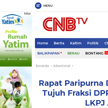
MENU
Langsung
tutup
ke
konten
Home
Berita
Kaltim
Politik
C
BALIKPAPAN
BERAU
BONTANG
Beranda
Advertorial
Rapat Paripurna 
Tujuh Fraksi DP
LKPJ