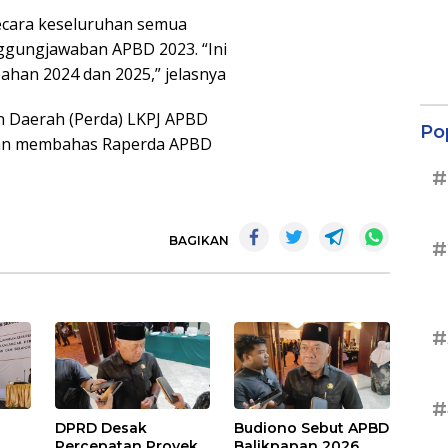
secara keseluruhan semua
ggungjawaban APBD 2023. “Ini
han 2024 dan 2025,” jelasnya
 Daerah (Perda) LKPJ APBD
Po
kan membahas Raperda APBD
#
BAGIKAN
#
#
#
DPRD Desak
Budiono Sebut APBD
Percepatan Proyek
Balikpapan 2026