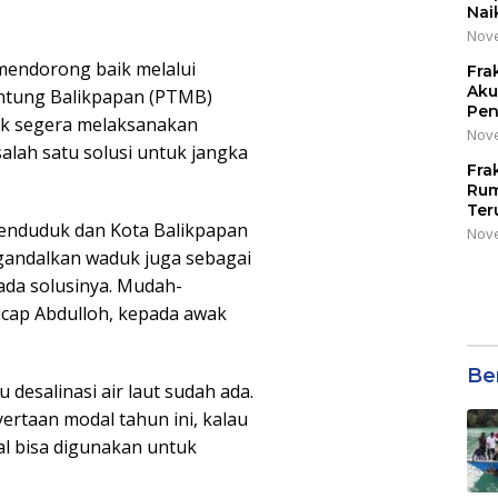
Nai
Nove
endorong baik melalui
Fra
Aku
ntung Balikpapan (PTMB)
Pen
tuk segera melaksanakan
Nove
 salah satu solusi untuk jangka
Fra
Rum
Ter
enduduk dan Kota Balikpapan
Nove
gandalkan waduk juga sebagai
ada solusinya. Mudah-
ucap Abdulloh, kepada awak
Be
 desalinasi air laut sudah ada.
rtaan modal tahun ini, kalau
al bisa digunakan untuk