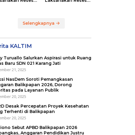
sanakan Reses
Laksanakan Reses
Masing-masing
di RT 01 dan RT 54
ayah Dapilnya di
Sumber Rejo di Kota
a Balikpapan
Balikpapan
Selengkapnya
rita KALTIM
ly Turuallo Salurkan Aspirasi untuk Ruang
as Baru SDN 021 Karang Jati
mber 21, 2025
ksi NasDem Soroti Pemangkasan
garan Balikpapan 2026, Dorong
oritas pada Layanan Publik
mber 20, 2025
D Desak Percepatan Proyek Kesehatan
g Terhenti di Balikpapan
mber 20, 2025
iono Sebut APBD Balikpapan 2026
pangkas, Anggaran Pendidikan Justru