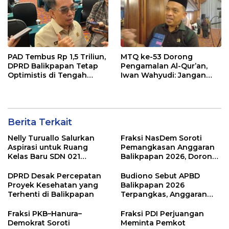
PAD Tembus Rp 1,5 Triliun,
MTQ ke-53 Dorong
DPRD Balikpapan Tetap
Pengamalan Al-Qur’an,
Optimistis di Tengah
Iwan Wahyudi: Jangan
Pemotongan TKD
Hanya Indah Dibaca, Tapi
Juga Diamalkan
Berita Terkait
Nelly Turuallo Salurkan
Fraksi NasDem Soroti
Aspirasi untuk Ruang
Pemangkasan Anggaran
Kelas Baru SDN 021
Balikpapan 2026, Dorong
Karang Jati
Prioritas pada Layanan
Publik
DPRD Desak Percepatan
Budiono Sebut APBD
Proyek Kesehatan yang
Balikpapan 2026
Terhenti di Balikpapan
Terpangkas, Anggaran
Pendidikan Justru Naik
Fraksi PKB–Hanura–
Fraksi PDI Perjuangan
Demokrat Soroti
Meminta Pemkot