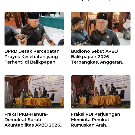
Karang Jati
Prioritas pada Layanan
Publik
DPRD Desak Percepatan
Budiono Sebut APBD
Proyek Kesehatan yang
Balikpapan 2026
Terhenti di Balikpapan
Terpangkas, Anggaran
Pendidikan Justru Naik
Fraksi PKB–Hanura–
Fraksi PDI Perjuangan
Demokrat Soroti
Meminta Pemkot
Akuntabilitas APBD 2026
Rumuskan Arah
dan Desak Penguatan
Pembangunan Lebih