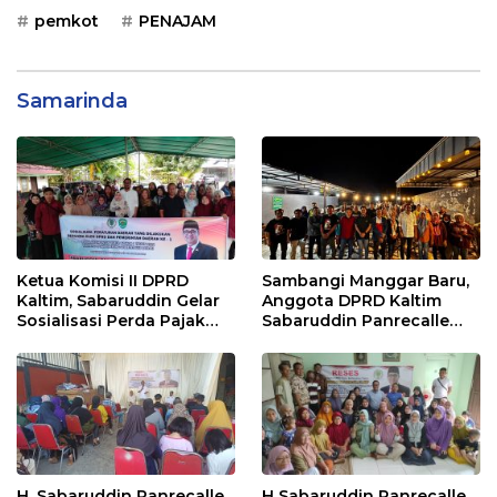
pemkot
PENAJAM
Samarinda
Ketua Komisi II DPRD
Sambangi Manggar Baru,
Kaltim, Sabaruddin Gelar
Anggota DPRD Kaltim
Sosialisasi Perda Pajak
Sabaruddin Panrecalle
dan Retribusi Daerah di
Sosper Kepemudaan di
Sepinggan Raya
Balikpapan
Balikpapan
H. Sabaruddin Panrecalle
H Sabaruddin Panrecalle