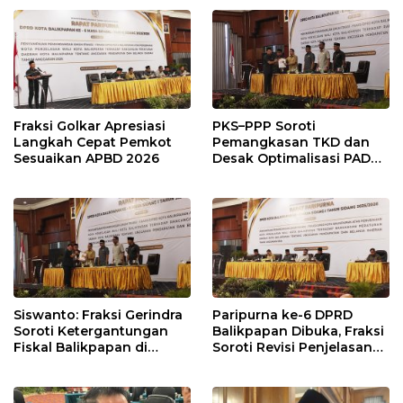
Pengawasan Belanja
Terukur sebagai
Modal
Penyangga IKN
Fraksi Golkar Apresiasi
PKS–PPP Soroti
Langkah Cepat Pemkot
Pemangkasan TKD dan
Sesuaikan APBD 2026
Desak Optimalisasi PAD
dalam Pembahasan APBD
Balikpapan 2026
Siswanto: Fraksi Gerindra
Paripurna ke-6 DPRD
Soroti Ketergantungan
Balikpapan Dibuka, Fraksi
Fiskal Balikpapan di
Soroti Revisi Penjelasan
Tengah Koreksi TKD 2026
Raperda APBD 2026