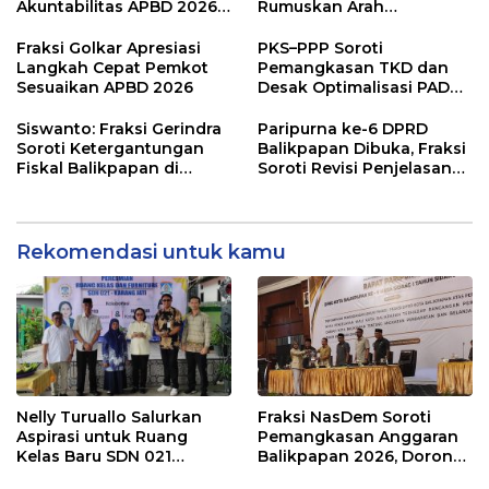
Akuntabilitas APBD 2026
Rumuskan Arah
dan Desak Penguatan
Pembangunan Lebih
Pengawasan Belanja
Terukur sebagai
Fraksi Golkar Apresiasi
PKS–PPP Soroti
Modal
Penyangga IKN
Langkah Cepat Pemkot
Pemangkasan TKD dan
Sesuaikan APBD 2026
Desak Optimalisasi PAD
dalam Pembahasan APBD
Balikpapan 2026
Siswanto: Fraksi Gerindra
Paripurna ke-6 DPRD
Soroti Ketergantungan
Balikpapan Dibuka, Fraksi
Fiskal Balikpapan di
Soroti Revisi Penjelasan
Tengah Koreksi TKD 2026
Raperda APBD 2026
Rekomendasi untuk kamu
Nelly Turuallo Salurkan
Fraksi NasDem Soroti
Aspirasi untuk Ruang
Pemangkasan Anggaran
Kelas Baru SDN 021
Balikpapan 2026, Dorong
Karang Jati
Prioritas pada Layanan