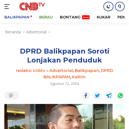
BALIKPAPAN
BERAU
BONTANG
KUKAR
PENA
Langsung
Beranda
Advertorial
ke
konten
DPRD Balikpapan Soroti
Lonjakan Penduduk
redaksi cnbtv
-
Advertorial
,
Balikpapan
,
DPRD
BALIKPAPAN
,
Kaltim
Agustus 12, 2024