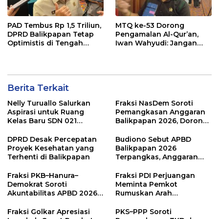
PAD Tembus Rp 1,5 Triliun,
MTQ ke-53 Dorong
DPRD Balikpapan Tetap
Pengamalan Al-Qur’an,
Optimistis di Tengah
Iwan Wahyudi: Jangan
Pemotongan TKD
Hanya Indah Dibaca, Tapi
Juga Diamalkan
Berita Terkait
Nelly Turuallo Salurkan
Fraksi NasDem Soroti
Aspirasi untuk Ruang
Pemangkasan Anggaran
Kelas Baru SDN 021
Balikpapan 2026, Dorong
Karang Jati
Prioritas pada Layanan
Publik
DPRD Desak Percepatan
Budiono Sebut APBD
Proyek Kesehatan yang
Balikpapan 2026
Terhenti di Balikpapan
Terpangkas, Anggaran
Pendidikan Justru Naik
Fraksi PKB–Hanura–
Fraksi PDI Perjuangan
Demokrat Soroti
Meminta Pemkot
Akuntabilitas APBD 2026
Rumuskan Arah
dan Desak Penguatan
Pembangunan Lebih
Pengawasan Belanja
Terukur sebagai
Fraksi Golkar Apresiasi
PKS–PPP Soroti