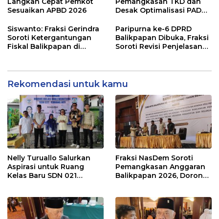
Modal
Penyangga IKN
Langkah Cepat Pemkot
Pemangkasan TKD dan
Sesuaikan APBD 2026
Desak Optimalisasi PAD
dalam Pembahasan APBD
Balikpapan 2026
Siswanto: Fraksi Gerindra
Paripurna ke-6 DPRD
Soroti Ketergantungan
Balikpapan Dibuka, Fraksi
Fiskal Balikpapan di
Soroti Revisi Penjelasan
Tengah Koreksi TKD 2026
Raperda APBD 2026
Rekomendasi untuk kamu
Nelly Turuallo Salurkan
Fraksi NasDem Soroti
Aspirasi untuk Ruang
Pemangkasan Anggaran
Kelas Baru SDN 021
Balikpapan 2026, Dorong
Karang Jati
Prioritas pada Layanan
Publik