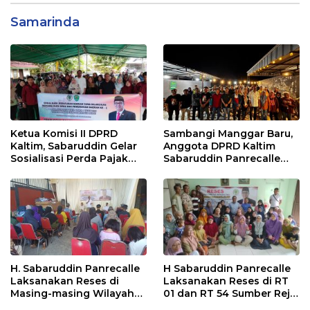
Samarinda
Ketua Komisi II DPRD
Sambangi Manggar Baru,
Kaltim, Sabaruddin Gelar
Anggota DPRD Kaltim
Sosialisasi Perda Pajak
Sabaruddin Panrecalle
dan Retribusi Daerah di
Sosper Kepemudaan di
Sepinggan Raya
Balikpapan
Balikpapan
H. Sabaruddin Panrecalle
H Sabaruddin Panrecalle
Laksanakan Reses di
Laksanakan Reses di RT
Masing-masing Wilayah
01 dan RT 54 Sumber Rejo
Dapilnya di Kota
di Kota Balikpapan