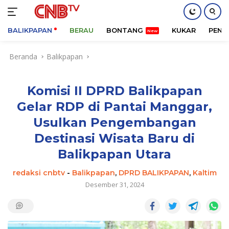
BALIKPAPAN
BERAU
BONTANG
KUKAR
PENA
Langsung
Beranda
Balikpapan
ke
konten
Komisi II DPRD Balikpapan
Gelar RDP di Pantai Manggar,
Usulkan Pengembangan
Destinasi Wisata Baru di
Balikpapan Utara
redaksi cnbtv
-
Balikpapan
,
DPRD BALIKPAPAN
,
Kaltim
Desember 31, 2024