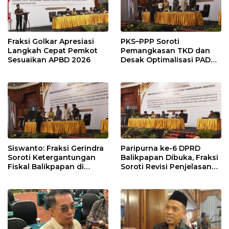
Fraksi Golkar Apresiasi
PKS–PPP Soroti
Langkah Cepat Pemkot
Pemangkasan TKD dan
Sesuaikan APBD 2026
Desak Optimalisasi PAD
dalam Pembahasan APBD
Balikpapan 2026
Siswanto: Fraksi Gerindra
Paripurna ke-6 DPRD
Soroti Ketergantungan
Balikpapan Dibuka, Fraksi
Fiskal Balikpapan di
Soroti Revisi Penjelasan
Tengah Koreksi TKD 2026
Raperda APBD 2026