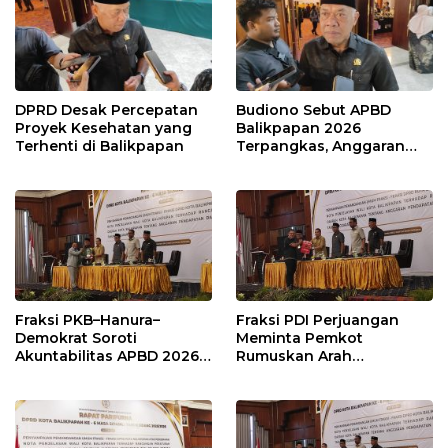
DPRD Desak Percepatan
Budiono Sebut APBD
Proyek Kesehatan yang
Balikpapan 2026
Terhenti di Balikpapan
Terpangkas, Anggaran
Pendidikan Justru Naik
Fraksi PKB–Hanura–
Fraksi PDI Perjuangan
Demokrat Soroti
Meminta Pemkot
Akuntabilitas APBD 2026
Rumuskan Arah
dan Desak Penguatan
Pembangunan Lebih
Pengawasan Belanja
Terukur sebagai
Modal
Penyangga IKN