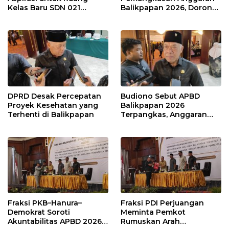
Kelas Baru SDN 021
Balikpapan 2026, Dorong
Karang Jati
Prioritas pada Layanan
Publik
DPRD Desak Percepatan
Budiono Sebut APBD
Proyek Kesehatan yang
Balikpapan 2026
Terhenti di Balikpapan
Terpangkas, Anggaran
Pendidikan Justru Naik
Fraksi PKB–Hanura–
Fraksi PDI Perjuangan
Demokrat Soroti
Meminta Pemkot
Akuntabilitas APBD 2026
Rumuskan Arah