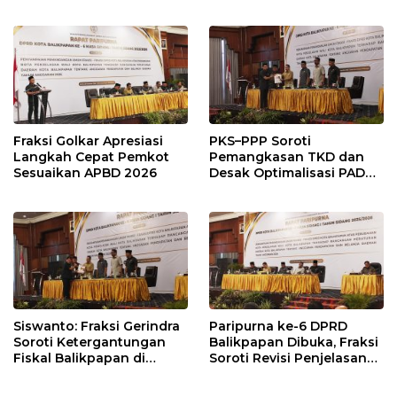
dan Desak Penguatan
Pembangunan Lebih
Pengawasan Belanja
Terukur sebagai
Modal
Penyangga IKN
Fraksi Golkar Apresiasi
PKS–PPP Soroti
Langkah Cepat Pemkot
Pemangkasan TKD dan
Sesuaikan APBD 2026
Desak Optimalisasi PAD
dalam Pembahasan APBD
Balikpapan 2026
Siswanto: Fraksi Gerindra
Paripurna ke-6 DPRD
Soroti Ketergantungan
Balikpapan Dibuka, Fraksi
Fiskal Balikpapan di
Soroti Revisi Penjelasan
Tengah Koreksi TKD 2026
Raperda APBD 2026