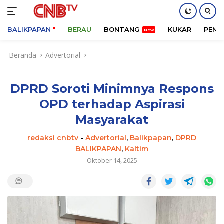
BALIKPAPAN
BERAU
BONTANG
KUKAR
PENA
Langsung
Beranda
Advertorial
ke
konten
DPRD Soroti Minimnya Respons
OPD terhadap Aspirasi
Masyarakat
redaksi cnbtv
-
Advertorial
,
Balikpapan
,
DPRD
BALIKPAPAN
,
Kaltim
Oktober 14, 2025