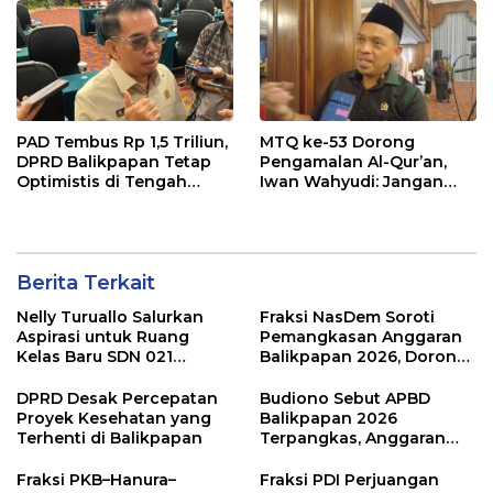
PAD Tembus Rp 1,5 Triliun,
MTQ ke-53 Dorong
DPRD Balikpapan Tetap
Pengamalan Al-Qur’an,
Optimistis di Tengah
Iwan Wahyudi: Jangan
Pemotongan TKD
Hanya Indah Dibaca, Tapi
Juga Diamalkan
Berita Terkait
Nelly Turuallo Salurkan
Fraksi NasDem Soroti
Aspirasi untuk Ruang
Pemangkasan Anggaran
Kelas Baru SDN 021
Balikpapan 2026, Dorong
Karang Jati
Prioritas pada Layanan
Publik
DPRD Desak Percepatan
Budiono Sebut APBD
Proyek Kesehatan yang
Balikpapan 2026
Terhenti di Balikpapan
Terpangkas, Anggaran
Pendidikan Justru Naik
Fraksi PKB–Hanura–
Fraksi PDI Perjuangan