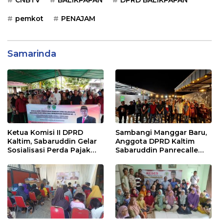
CNBTV
BALIKPAPAN
DPRD BALIKPAPAN
pemkot
PENAJAM
Samarinda
Ketua Komisi II DPRD
Sambangi Manggar Baru,
Kaltim, Sabaruddin Gelar
Anggota DPRD Kaltim
Sosialisasi Perda Pajak
Sabaruddin Panrecalle
dan Retribusi Daerah di
Sosper Kepemudaan di
Sepinggan Raya
Balikpapan
Balikpapan