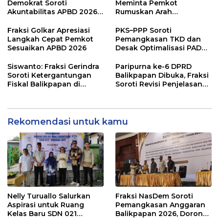
Demokrat Soroti
Meminta Pemkot
Akuntabilitas APBD 2026
Rumuskan Arah
dan Desak Penguatan
Pembangunan Lebih
Pengawasan Belanja
Terukur sebagai
Fraksi Golkar Apresiasi
PKS–PPP Soroti
Modal
Penyangga IKN
Langkah Cepat Pemkot
Pemangkasan TKD dan
Sesuaikan APBD 2026
Desak Optimalisasi PAD
dalam Pembahasan APBD
Balikpapan 2026
Siswanto: Fraksi Gerindra
Paripurna ke-6 DPRD
Soroti Ketergantungan
Balikpapan Dibuka, Fraksi
Fiskal Balikpapan di
Soroti Revisi Penjelasan
Tengah Koreksi TKD 2026
Raperda APBD 2026
Rekomendasi untuk kamu
Nelly Turuallo Salurkan
Fraksi NasDem Soroti
Aspirasi untuk Ruang
Pemangkasan Anggaran
Kelas Baru SDN 021
Balikpapan 2026, Dorong