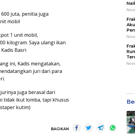
Nai
Nove
600 juta, penitia juga
Fra
nit mobil
Aku
Pen
pot 1 unit mobil,
Nove
00 kilogram. Saya ulangi ikan
Fra
 Kadis Basri
Rum
Ter
ng ini, Kadis mengatakan,
Nove
 mendatangkan juri dari para
ri.
jurinya juga berasal dari
i tidak ikut lomba, tapi khusus
Be
 staper kutim)
BAGIKAN