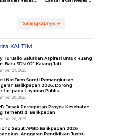
sanakan Reses
Laksanakan Reses
Masing-masing
di RT 01 dan RT 54
ayah Dapilnya di
Sumber Rejo di Kota
a Balikpapan
Balikpapan
Selengkapnya
rita KALTIM
ly Turuallo Salurkan Aspirasi untuk Ruang
as Baru SDN 021 Karang Jati
mber 21, 2025
ksi NasDem Soroti Pemangkasan
garan Balikpapan 2026, Dorong
oritas pada Layanan Publik
mber 20, 2025
D Desak Percepatan Proyek Kesehatan
g Terhenti di Balikpapan
mber 20, 2025
iono Sebut APBD Balikpapan 2026
pangkas, Anggaran Pendidikan Justru