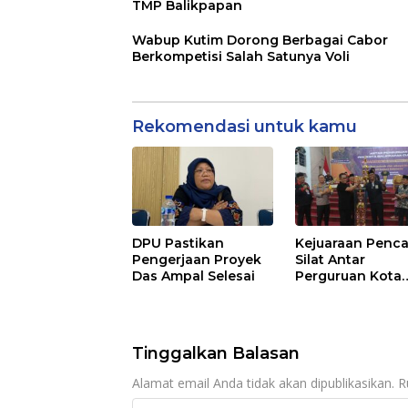
TMP Balikpapan
Wabup Kutim Dorong Berbagai Cabor
Berkompetisi Salah Satunya Voli
Rekomendasi untuk kamu
DPU Pastikan
Kejuaraan Penc
Pengerjaan Proyek
Silat Antar
Das Ampal Selesai
Perguruan Kota
Balikpapan Res
Ditutup, Tahun
Depan Akan Dib
Se-Kaltim
Tinggalkan Balasan
Alamat email Anda tidak akan dipublikasikan.
R