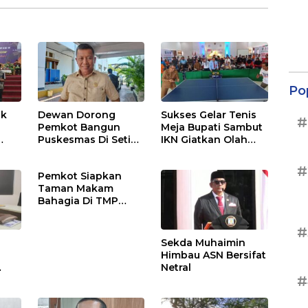
Po
ak
Dewan Dorong
Sukses Gelar Tenis
#
Pemkot Bangun
Meja Bupati Sambut
Puskesmas Di Setiap
IKN Giatkan Olah
mi
Kelurahan
Raga
#
Pemkot Siapkan
uka
Taman Makam
Bahagia Di TMP
Balikpapan
#
Sekda Muhaimin
Himbau ASN Bersifat
Netral
#