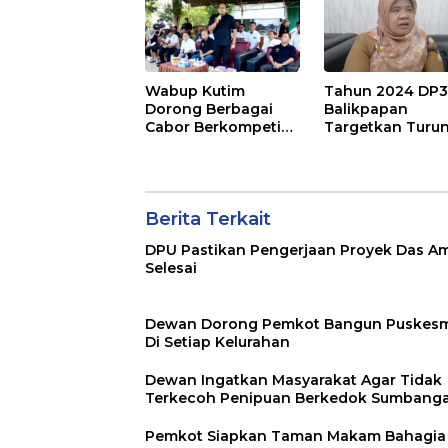
Wabup Kutim
Tahun 2024 DP
Dorong Berbagai
Balikpapan
Cabor Berkompetisi
Targetkan Turu
Salah Satunya Voli
Angka Stunting
Hingga 14%
Berita Terkait
DPU Pastikan Pengerjaan Proyek Das A
Selesai
Dewan Dorong Pemkot Bangun Puskes
Di Setiap Kelurahan
Dewan Ingatkan Masyarakat Agar Tidak
Terkecoh Penipuan Berkedok Sumbang
Pemkot Siapkan Taman Makam Bahagia 