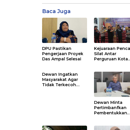
Baca Juga
DPU Pastikan
Kejuaraan Penc
Pengerjaan Proyek
Silat Antar
Das Ampal Selesai
Perguruan Kota
Balikpapan Res
Ditutup, Tahun
Dewan Ingatkan
Depan Akan Dib
Masyarakat Agar
Se-Kaltim
Tidak Terkecoh
Penipuan Berkedok
Sumbangan
Dewan Minta
Pertimbanfkan
Pembentukkan
Dinas Pemadam
Kebakaran