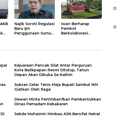
#
3AKB
Najib Soroti Regulasi
Iwan Berharap
#
Baru Ijin
Pemkot
nkan
Penggunaan Sumur
Berkolaborasi
Dalam Air Tanah
dengan Pertamina.
Terkait Larangan
Berjualan di
Lapangan Merdeka
mpal
Kejuaraan Pencak Silat Antar Perguruan
Kota Balikpapan Resmi Ditutup, Tahun
Depan Akan Dibuka Se-Kaltim
mas
Sukses Gelar Tenis Meja Bupati Sambut IKN
Giatkan Olah Raga
Dewan Minta Pertimbanfkan Pembentukkan
an
Dinas Pemadam Kebakaran
Di
Sekda Muhaimin Himbau ASN Bersifat Netral