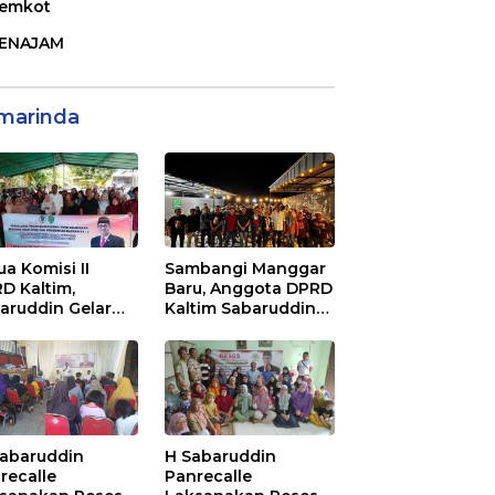
emkot
ENAJAM
marinda
ua Komisi II
Sambangi Manggar
D Kaltim,
Baru, Anggota DPRD
aruddin Gelar
Kaltim Sabaruddin
ialisasi Perda
Panrecalle Sosper
ak dan Retribusi
Kepemudaan di
rah di
Balikpapan
inggan Raya
ikpapan
Sabaruddin
H Sabaruddin
recalle
Panrecalle