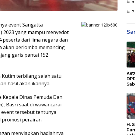
p
P
nya event Sangatta
Sa
FT) 2023 yang mampu menyedot
 peserta dari lima negara dan
sia akan berlomba memancing
jang garis pantai 152
Ket
Kutim terbilang salah satu
DPR
n hasil akan ikannya.
Sab
Sos
Paj
ka Kepala Dinas Pemuda Dan
Dae
), Basri saat di wawancarai
Sep
Bal
 event tersebut tentunya
promosi perairan.
H. 
Pan
engan menyiapkan hadiahnya