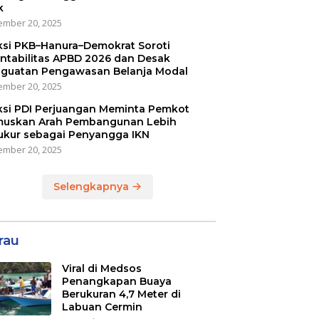
k
mber 20, 2025
ksi PKB–Hanura–Demokrat Soroti
ntabilitas APBD 2026 dan Desak
guatan Pengawasan Belanja Modal
mber 20, 2025
ksi PDI Perjuangan Meminta Pemkot
uskan Arah Pembangunan Lebih
ukur sebagai Penyangga IKN
mber 20, 2025
Selengkapnya
rau
Viral di Medsos
Penangkapan Buaya
Berukuran 4,7 Meter di
Labuan Cermin