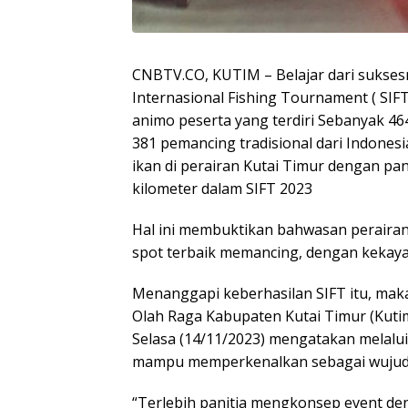
CNBTV.CO, KUTIM – Belajar dari sukses
Internasional Fishing Tournament ( SI
animo peserta yang terdiri Sebanyak 464
381 pemancing tradisional dari Indone
ikan di perairan Kutai Timur dengan pan
kilometer dalam SIFT 2023
Hal ini membuktikan bahwasan perairan 
spot terbaik memancing, dengan kekayaa
Menanggapi keberhasilan SIFT itu, ma
Olah Raga Kabupaten Kutai Timur (Kutim
Selasa (14/11/2023) mengatakan melalui
mampu memperkenalkan sebagai wujud 
“Terlebih panitia mengkonsep event d