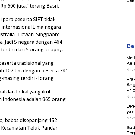
Lak
Rp 600 juta,” terang Basri.
di 
Wil
Kot
 para peserta SIFT tidak
o internasional.Lima negara
stralia, Tiawan, Singpaore
a. Jadi 5 negara dengan 464
Be
m terdiri dari 5 orang”ucapnya.
Nel
serta tradisional yang
Kel
Nove
lah 107 tim dengan peserta 381
g-masing terdiri 4 orang
Fra
Ang
Pri
nal dan Lokal yang ikut
Nove
n Indonesia adalah 865 orang
DPR
yan
Nove
a, bebas disepanjang 152
ai Kecamatan Teluk Pandan
Bud
Ter