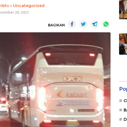
cnbtv
-
Uncategorized
vember 26, 2023
BAGIKAN
Po
C
B
D