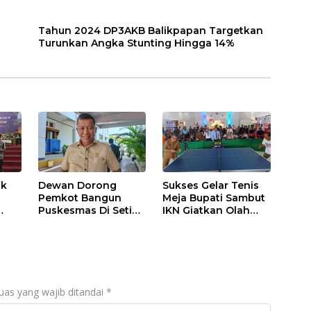
Tahun 2024 DP3AKB Balikpapan Targetkan
Turunkan Angka Stunting Hingga 14%
ak
Dewan Dorong
Sukses Gelar Tenis
Pemkot Bangun
Meja Bupati Sambut
Puskesmas Di Setiap
IKN Giatkan Olah
mi
Kelurahan
Raga
uka
uas yang wajib ditandai
*