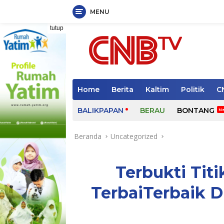
MENU
Langsung
tutup
ke
konten
Home
Berita
Kaltim
Politik
C
BALIKPAPAN
BERAU
BONTANG
Beranda
Uncategorized
Terbukti Tit
TerbaiTerbaik D